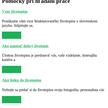
Pomôcky pri hľadaní práce
Vzor životopisu
Ponúkame vám vzor štrukturovaného životopisu v slovenskom
jazyku. Inšpirujte sa,
Viac info
Ako napísať dobrý životopis
Úlohou životopisu je predstaviť vás, vaše vzdelanie, doterajšiu
kariéru a
Viac info
Akú fotku do životopisu
Nebojte sa pridať si do životopisu svoju fotografiu, personalista vás
Viac info