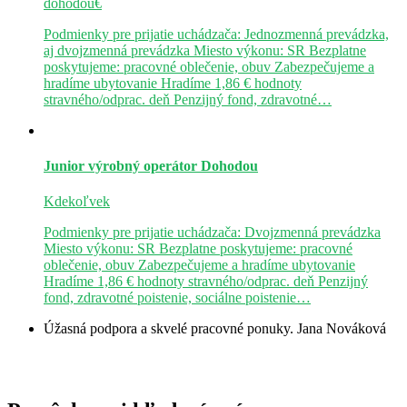
dohodou€
Podmienky pre prijatie uchádzača: Jednozmenná prevádzka,
aj dvojzmenná prevádzka Miesto výkonu: SR Bezplatne
poskytujeme: pracovné oblečenie, obuv Zabezpečujeme a
hradíme ubytovanie Hradíme 1,86 € hodnoty
stravného/odprac. deň Penzijný fond, zdravotné…
Junior výrobný operátor
Dohodou
Kdekoľvek
Podmienky pre prijatie uchádzača: Dvojzmenná prevádzka
Miesto výkonu: SR Bezplatne poskytujeme: pracovné
oblečenie, obuv Zabezpečujeme a hradíme ubytovanie
Hradíme 1,86 € hodnoty stravného/odprac. deň Penzijný
fond, zdravotné poistenie, sociálne poistenie…
Úžasná podpora a skvelé pracovné ponuky.
Jana Nováková