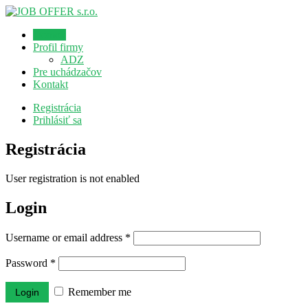
Domov
Profil firmy
ADZ
Pre uchádzačov
Kontakt
Registrácia
Prihlásiť sa
Registrácia
User registration is not enabled
Login
Username or email address
*
Password
*
Remember me