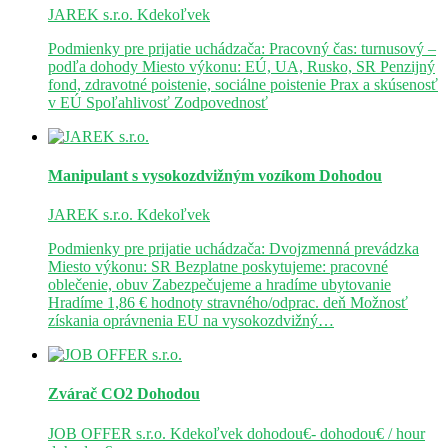
JAREK s.r.o.
Kdekoľvek
Podmienky pre prijatie uchádzača: Pracovný čas: turnusový –
podľa dohody Miesto výkonu: EÚ, UA, Rusko, SR Penzijný
fond, zdravotné poistenie, sociálne poistenie Prax a skúsenosť
v EÚ Spoľahlivosť Zodpovednosť
Manipulant s vysokozdvižným vozíkom
Dohodou
JAREK s.r.o.
Kdekoľvek
Podmienky pre prijatie uchádzača: Dvojzmenná prevádzka
Miesto výkonu: SR Bezplatne poskytujeme: pracovné
oblečenie, obuv Zabezpečujeme a hradíme ubytovanie
Hradíme 1,86 € hodnoty stravného/odprac. deň Možnosť
získania oprávnenia EU na vysokozdvižný…
Zvárač CO2
Dohodou
JOB OFFER s.r.o.
Kdekoľvek
dohodou€- dohodou€ / hour