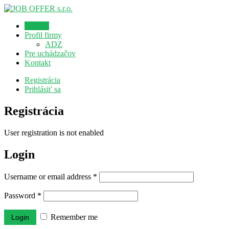
Domov
Profil firmy
ADZ
Pre uchádzačov
Kontakt
Registrácia
Prihlásiť sa
Registrácia
User registration is not enabled
Login
Username or email address
*
Password
*
Remember me