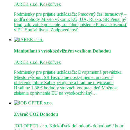
JAREK s.r.o.
Kdekoľvek
Podmienky pre prijatie uchádzača: Pracovný čas: turnusový –
podľa dohody Miesto výkonu: EÚ, UA, Rusko, SR Penzijný
fond, zdravotné poistenie, sociálne poistenie Prax a skúsenosť
v EÚ Spoľahlivosť Zodpovednosť
Manipulant s vysokozdvižným vozíkom
Dohodou
JAREK s.r.o.
Kdekoľvek
Podmienky pre prijatie uchádzača: Dvojzmenná prevádzka
Miesto výkonu: SR Bezplatne poskytujeme: pracovné
oblečenie, obuv Zabezpečujeme a hradíme ubytovanie
Hradíme 1,86 € hodnoty stravného/odprac. deň Možnosť
získania oprávnenia EU na vysokozdvižný…
Zvárač CO2
Dohodou
JOB OFFER s.r.o.
Kdekoľvek
dohodou€- dohodou€ / hour