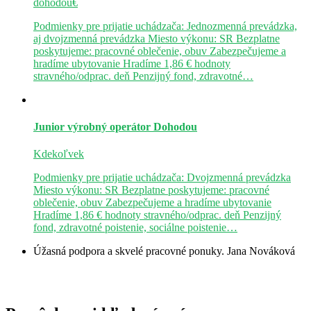
dohodou€
Podmienky pre prijatie uchádzača: Jednozmenná prevádzka,
aj dvojzmenná prevádzka Miesto výkonu: SR Bezplatne
poskytujeme: pracovné oblečenie, obuv Zabezpečujeme a
hradíme ubytovanie Hradíme 1,86 € hodnoty
stravného/odprac. deň Penzijný fond, zdravotné…
Junior výrobný operátor
Dohodou
Kdekoľvek
Podmienky pre prijatie uchádzača: Dvojzmenná prevádzka
Miesto výkonu: SR Bezplatne poskytujeme: pracovné
oblečenie, obuv Zabezpečujeme a hradíme ubytovanie
Hradíme 1,86 € hodnoty stravného/odprac. deň Penzijný
fond, zdravotné poistenie, sociálne poistenie…
Úžasná podpora a skvelé pracovné ponuky.
Jana Nováková