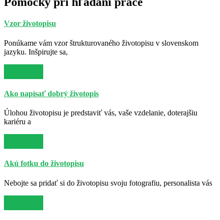
Pomôcky pri hľadaní práce
Vzor životopisu
Ponúkame vám vzor štrukturovaného životopisu v slovenskom
jazyku. Inšpirujte sa,
Viac info
Ako napísať dobrý životopis
Úlohou životopisu je predstaviť vás, vaše vzdelanie, doterajšiu
kariéru a
Viac info
Akú fotku do životopisu
Nebojte sa pridať si do životopisu svoju fotografiu, personalista vás
Viac info