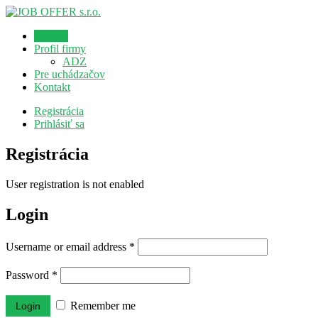
Domov
Profil firmy
ADZ
Pre uchádzačov
Kontakt
Registrácia
Prihlásiť sa
Registrácia
User registration is not enabled
Login
Username or email address
*
Password
*
Remember me