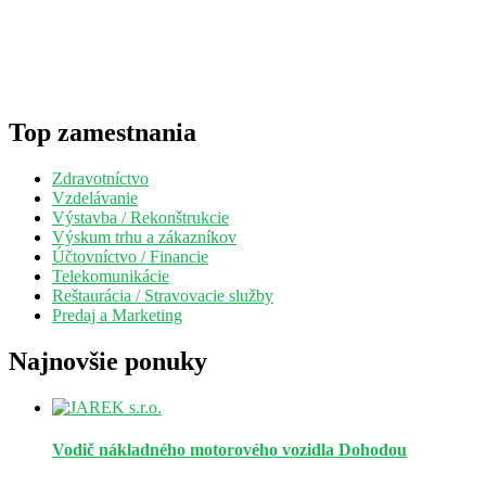
Top zamestnania
Zdravotníctvo
Vzdelávanie
Výstavba / Rekonštrukcie
Výskum trhu a zákazníkov
Účtovníctvo / Financie
Telekomunikácie
Reštaurácia / Stravovacie služby
Predaj a Marketing
Najnovšie ponuky
Vodič nákladného motorového vozidla
Dohodou