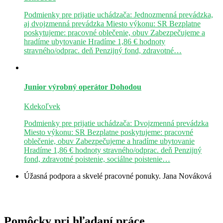
Podmienky pre prijatie uchádzača: Jednozmenná prevádzka,
aj dvojzmenná prevádzka Miesto výkonu: SR Bezplatne
poskytujeme: pracovné oblečenie, obuv Zabezpečujeme a
hradíme ubytovanie Hradíme 1,86 € hodnoty
stravného/odprac. deň Penzijný fond, zdravotné…
Junior výrobný operátor
Dohodou
Kdekoľvek
Podmienky pre prijatie uchádzača: Dvojzmenná prevádzka
Miesto výkonu: SR Bezplatne poskytujeme: pracovné
oblečenie, obuv Zabezpečujeme a hradíme ubytovanie
Hradíme 1,86 € hodnoty stravného/odprac. deň Penzijný
fond, zdravotné poistenie, sociálne poistenie…
Úžasná podpora a skvelé pracovné ponuky.
Jana Nováková
Pomôcky pri hľadaní práce