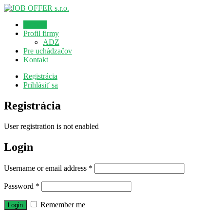
Domov
Profil firmy
ADZ
Pre uchádzačov
Kontakt
Registrácia
Prihlásiť sa
Registrácia
User registration is not enabled
Login
Username or email address
*
Password
*
Remember me