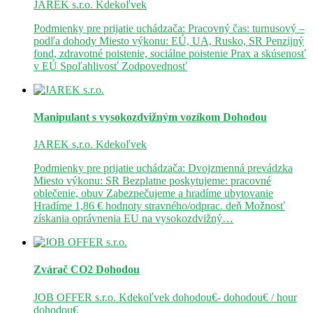
JAREK s.r.o.
Kdekoľvek
Podmienky pre prijatie uchádzača: Pracovný čas: turnusový –
podľa dohody Miesto výkonu: EÚ, UA, Rusko, SR Penzijný
fond, zdravotné poistenie, sociálne poistenie Prax a skúsenosť
v EÚ Spoľahlivosť Zodpovednosť
Manipulant s vysokozdvižným vozíkom
Dohodou
JAREK s.r.o.
Kdekoľvek
Podmienky pre prijatie uchádzača: Dvojzmenná prevádzka
Miesto výkonu: SR Bezplatne poskytujeme: pracovné
oblečenie, obuv Zabezpečujeme a hradíme ubytovanie
Hradíme 1,86 € hodnoty stravného/odprac. deň Možnosť
získania oprávnenia EU na vysokozdvižný…
Zvárač CO2
Dohodou
JOB OFFER s.r.o.
Kdekoľvek
dohodou€- dohodou€ / hour
dohodou€