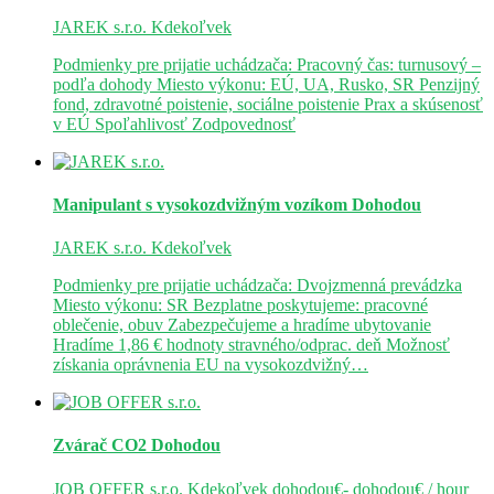
JAREK s.r.o.
Kdekoľvek
Podmienky pre prijatie uchádzača: Pracovný čas: turnusový –
podľa dohody Miesto výkonu: EÚ, UA, Rusko, SR Penzijný
fond, zdravotné poistenie, sociálne poistenie Prax a skúsenosť
v EÚ Spoľahlivosť Zodpovednosť
Manipulant s vysokozdvižným vozíkom
Dohodou
JAREK s.r.o.
Kdekoľvek
Podmienky pre prijatie uchádzača: Dvojzmenná prevádzka
Miesto výkonu: SR Bezplatne poskytujeme: pracovné
oblečenie, obuv Zabezpečujeme a hradíme ubytovanie
Hradíme 1,86 € hodnoty stravného/odprac. deň Možnosť
získania oprávnenia EU na vysokozdvižný…
Zvárač CO2
Dohodou
JOB OFFER s.r.o.
Kdekoľvek
dohodou€- dohodou€ / hour