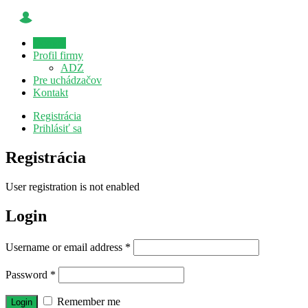
Domov
Profil firmy
ADZ
Pre uchádzačov
Kontakt
Registrácia
Prihlásiť sa
Registrácia
User registration is not enabled
Login
Username or email address
*
Password
*
Remember me