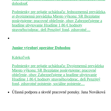
dohodou€
Podmienky pre prijatie uchádzača: Jednozmenná prevádzka,
aj dvojzmenná prevádzka Miesto výkonu: SR Bezplatne
poskytujeme: pracovné oblečenie, obuv Zabezpečujeme a
hradíme ubytovanie Hradíme 1,86 € hodnoty
stravného/odprac. deň Penzijný fond, zdravotné…
Junior výrobný operátor
Dohodou
Kdekoľvek
Podmienky pre prijatie uchádzača: Dvojzmenná prevádzka
Miesto výkonu: SR Bezplatne poskytujeme: pracovné
oblečenie, obuv Zabezpečujeme a hradíme ubytovanie
Hradíme 1,86 € hodnoty stravného/odprac. deň Penzijný
fond, zdravotné poistenie, sociálne poistenie…
Úžasná podpora a skvelé pracovné ponuky.
Jana Nováková