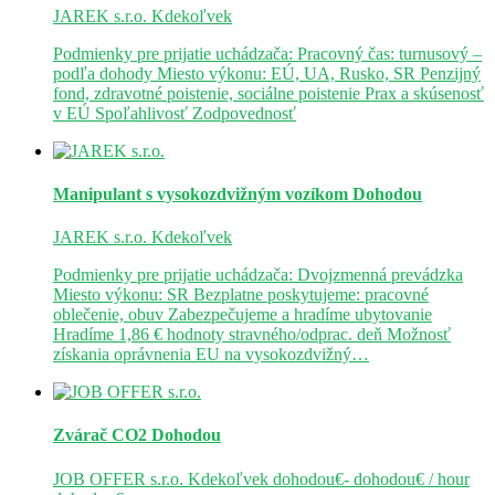
JAREK s.r.o.
Kdekoľvek
Podmienky pre prijatie uchádzača: Pracovný čas: turnusový –
podľa dohody Miesto výkonu: EÚ, UA, Rusko, SR Penzijný
fond, zdravotné poistenie, sociálne poistenie Prax a skúsenosť
v EÚ Spoľahlivosť Zodpovednosť
Manipulant s vysokozdvižným vozíkom
Dohodou
JAREK s.r.o.
Kdekoľvek
Podmienky pre prijatie uchádzača: Dvojzmenná prevádzka
Miesto výkonu: SR Bezplatne poskytujeme: pracovné
oblečenie, obuv Zabezpečujeme a hradíme ubytovanie
Hradíme 1,86 € hodnoty stravného/odprac. deň Možnosť
získania oprávnenia EU na vysokozdvižný…
Zvárač CO2
Dohodou
JOB OFFER s.r.o.
Kdekoľvek
dohodou€- dohodou€ / hour