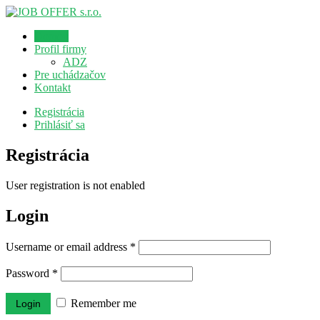
Domov
Profil firmy
ADZ
Pre uchádzačov
Kontakt
Registrácia
Prihlásiť sa
Registrácia
User registration is not enabled
Login
Username or email address
*
Password
*
Remember me