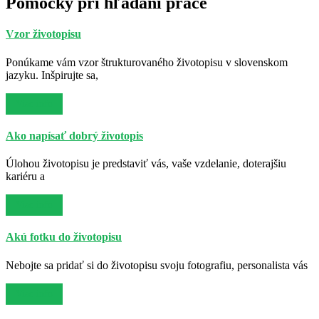
Pomôcky pri hľadaní práce
Vzor životopisu
Ponúkame vám vzor štrukturovaného životopisu v slovenskom
jazyku. Inšpirujte sa,
Viac info
Ako napísať dobrý životopis
Úlohou životopisu je predstaviť vás, vaše vzdelanie, doterajšiu
kariéru a
Viac info
Akú fotku do životopisu
Nebojte sa pridať si do životopisu svoju fotografiu, personalista vás
Viac info