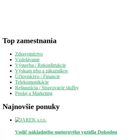
Top zamestnania
Zdravotníctvo
Vzdelávanie
Výstavba / Rekonštrukcie
Výskum trhu a zákazníkov
Účtovníctvo / Financie
Telekomunikácie
Reštaurácia / Stravovacie služby
Predaj a Marketing
Najnovšie ponuky
Vodič nákladného motorového vozidla
Dohodou