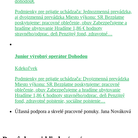
dohodou€
Podmienky pre prijatie uchádzača: Jednozmenná prevádzka,
aj dvojzmenná prevádzka Miesto výkonu: SR Bezplatne
poskytujeme: pracovné oblečenie, obuv Zabezpečujeme a
hradíme ubytovanie Hradíme 1,86 € hodnoty
stravného/odprac. deň Penzijný fond, zdravotné…
Junior výrobný operátor
Dohodou
Kdekoľvek
Podmienky pre prijatie uchádzača: Dvojzmenná prevádzka
Miesto výkonu: SR Bezplatne poskytujeme: pracovné
oblečenie, obuv Zabezpečujeme a hradíme ubytovanie
Hradíme 1,86 € hodnoty stravného/odprac. deň Penzijný
fond, zdravotné poistenie, sociálne poistenie…
Úžasná podpora a skvelé pracovné ponuky.
Jana Nováková