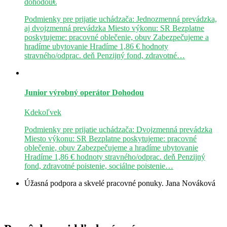
dohodou€
Podmienky pre prijatie uchádzača: Jednozmenná prevádzka,
aj dvojzmenná prevádzka Miesto výkonu: SR Bezplatne
poskytujeme: pracovné oblečenie, obuv Zabezpečujeme a
hradíme ubytovanie Hradíme 1,86 € hodnoty
stravného/odprac. deň Penzijný fond, zdravotné…
Junior výrobný operátor
Dohodou
Kdekoľvek
Podmienky pre prijatie uchádzača: Dvojzmenná prevádzka
Miesto výkonu: SR Bezplatne poskytujeme: pracovné
oblečenie, obuv Zabezpečujeme a hradíme ubytovanie
Hradíme 1,86 € hodnoty stravného/odprac. deň Penzijný
fond, zdravotné poistenie, sociálne poistenie…
Úžasná podpora a skvelé pracovné ponuky.
Jana Nováková