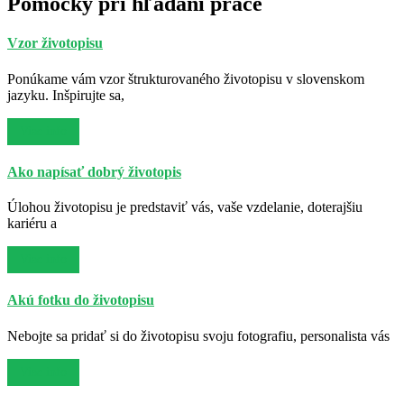
Pomôcky pri hľadaní práce
Vzor životopisu
Ponúkame vám vzor štrukturovaného životopisu v slovenskom
jazyku. Inšpirujte sa,
Viac info
Ako napísať dobrý životopis
Úlohou životopisu je predstaviť vás, vaše vzdelanie, doterajšiu
kariéru a
Viac info
Akú fotku do životopisu
Nebojte sa pridať si do životopisu svoju fotografiu, personalista vás
Viac info