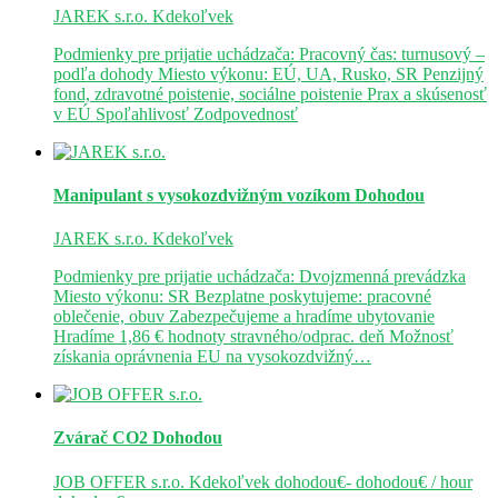
JAREK s.r.o.
Kdekoľvek
Podmienky pre prijatie uchádzača: Pracovný čas: turnusový –
podľa dohody Miesto výkonu: EÚ, UA, Rusko, SR Penzijný
fond, zdravotné poistenie, sociálne poistenie Prax a skúsenosť
v EÚ Spoľahlivosť Zodpovednosť
Manipulant s vysokozdvižným vozíkom
Dohodou
JAREK s.r.o.
Kdekoľvek
Podmienky pre prijatie uchádzača: Dvojzmenná prevádzka
Miesto výkonu: SR Bezplatne poskytujeme: pracovné
oblečenie, obuv Zabezpečujeme a hradíme ubytovanie
Hradíme 1,86 € hodnoty stravného/odprac. deň Možnosť
získania oprávnenia EU na vysokozdvižný…
Zvárač CO2
Dohodou
JOB OFFER s.r.o.
Kdekoľvek
dohodou€- dohodou€ / hour