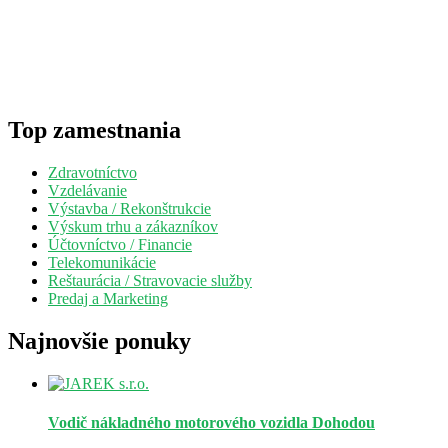
Top zamestnania
Zdravotníctvo
Vzdelávanie
Výstavba / Rekonštrukcie
Výskum trhu a zákazníkov
Účtovníctvo / Financie
Telekomunikácie
Reštaurácia / Stravovacie služby
Predaj a Marketing
Najnovšie ponuky
Vodič nákladného motorového vozidla
Dohodou