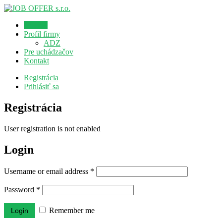
Domov
Profil firmy
ADZ
Pre uchádzačov
Kontakt
Registrácia
Prihlásiť sa
Registrácia
User registration is not enabled
Login
Username or email address
*
Password
*
Remember me