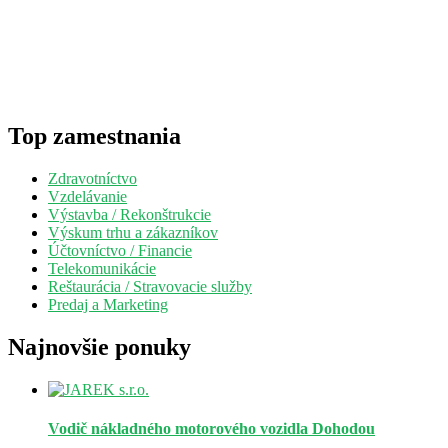
Top zamestnania
Zdravotníctvo
Vzdelávanie
Výstavba / Rekonštrukcie
Výskum trhu a zákazníkov
Účtovníctvo / Financie
Telekomunikácie
Reštaurácia / Stravovacie služby
Predaj a Marketing
Najnovšie ponuky
Vodič nákladného motorového vozidla
Dohodou