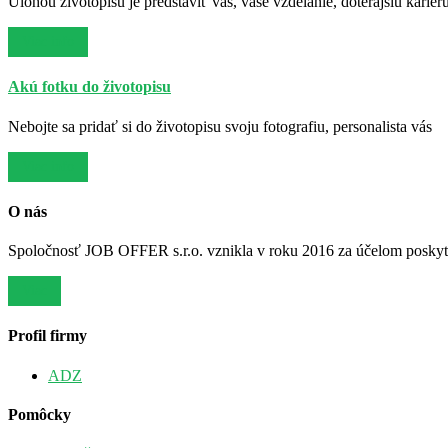
Úlohou životopisu je predstaviť vás, vaše vzdelanie, doterajšiu kariér
Viac info
Akú fotku do životopisu
Nebojte sa pridať si do životopisu svoju fotografiu, personalista vás
Viac info
O nás
Spoločnosť JOB OFFER s.r.o. vznikla v roku 2016 za účelom poskytov
Viac
Profil firmy
ADZ
Pomôcky