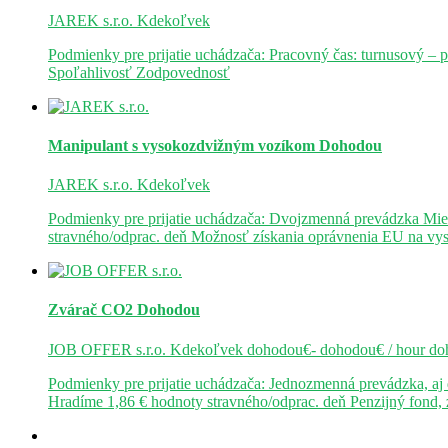
JAREK s.r.o.
Kdekoľvek
Podmienky pre prijatie uchádzača: Pracovný čas: turnusový – 
Spoľahlivosť Zodpovednosť
Manipulant s vysokozdvižným vozíkom
Dohodou
JAREK s.r.o.
Kdekoľvek
Podmienky pre prijatie uchádzača: Dvojzmenná prevádzka Mie
stravného/odprac. deň Možnosť získania oprávnenia EU na v
Zvárač CO2
Dohodou
JOB OFFER s.r.o.
Kdekoľvek
dohodou€- dohodou€ / hour
do
Podmienky pre prijatie uchádzača: Jednozmenná prevádzka, a
Hradíme 1,86 € hodnoty stravného/odprac. deň Penzijný fond