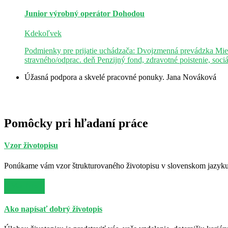
Junior výrobný operátor
Dohodou
Kdekoľvek
Podmienky pre prijatie uchádzača: Dvojzmenná prevádzka Mie
stravného/odprac. deň Penzijný fond, zdravotné poistenie, soci
Úžasná podpora a skvelé pracovné ponuky.
Jana Nováková
Pomôcky pri hľadaní práce
Vzor životopisu
Ponúkame vám vzor štrukturovaného životopisu v slovenskom jazyku. 
Viac info
Ako napísať dobrý životopis