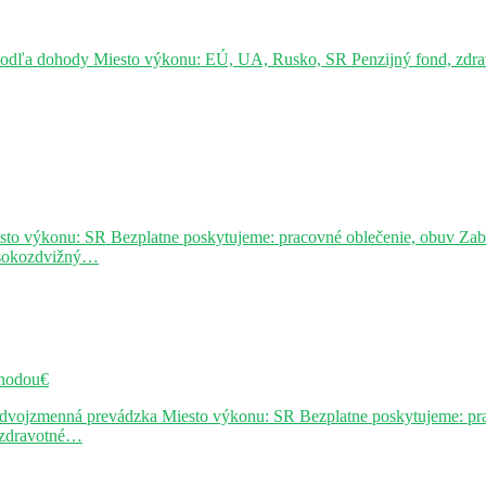
podľa dohody Miesto výkonu: EÚ, UA, Rusko, SR Penzijný fond, zdravo
sto výkonu: SR Bezplatne poskytujeme: pracovné oblečenie, obuv Za
ysokozdvižný…
hodou€
j dvojzmenná prevádzka Miesto výkonu: SR Bezplatne poskytujeme: pr
, zdravotné…