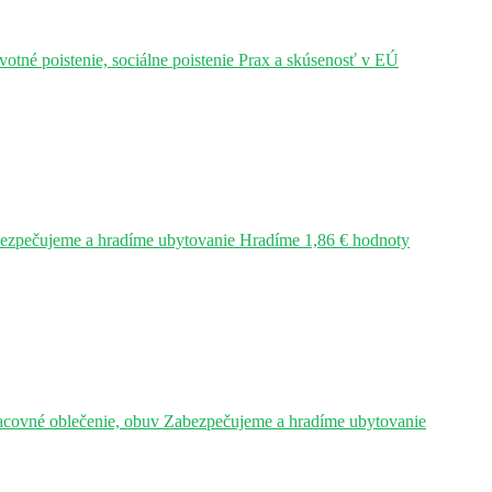
tné poistenie, sociálne poistenie Prax a skúsenosť v EÚ
bezpečujeme a hradíme ubytovanie Hradíme 1,86 € hodnoty
acovné oblečenie, obuv Zabezpečujeme a hradíme ubytovanie