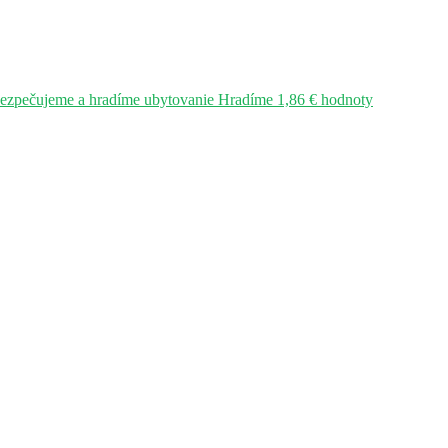
bezpečujeme a hradíme ubytovanie Hradíme 1,86 € hodnoty