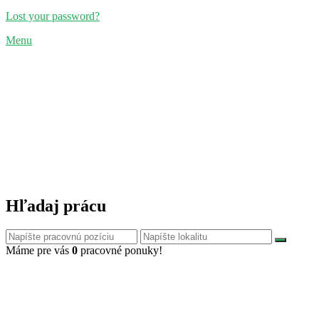
Lost your password?
Menu
Hľadaj prácu
Máme pre vás
0
pracovné ponuky!