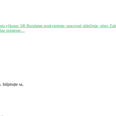
sto výkonu: SR Bezplatne poskytujeme: pracovné oblečenie, obuv Za
álne poistenie…
Inšpirujte sa,