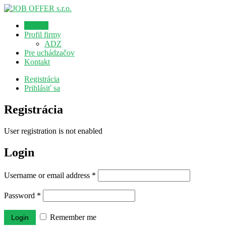
Domov
Profil firmy
ADZ
Pre uchádzačov
Kontakt
Registrácia
Prihlásiť sa
Registrácia
User registration is not enabled
Login
Username or email address
*
Password
*
Remember me