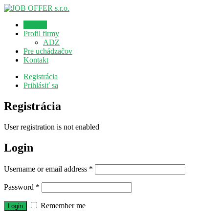
Domov
Profil firmy
ADZ
Pre uchádzačov
Kontakt
Registrácia
Prihlásiť sa
Registrácia
User registration is not enabled
Login
Username or email address
*
Password
*
Remember me