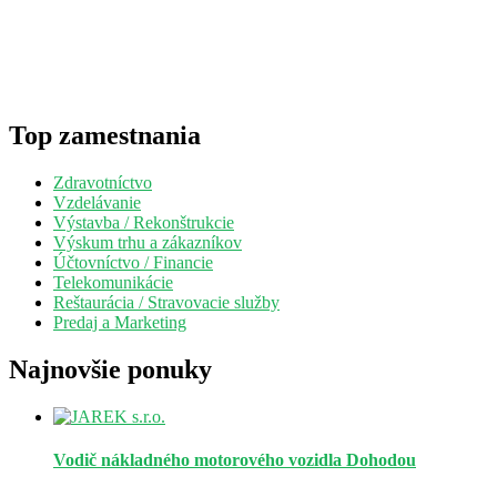
Top zamestnania
Zdravotníctvo
Vzdelávanie
Výstavba / Rekonštrukcie
Výskum trhu a zákazníkov
Účtovníctvo / Financie
Telekomunikácie
Reštaurácia / Stravovacie služby
Predaj a Marketing
Najnovšie ponuky
Vodič nákladného motorového vozidla
Dohodou