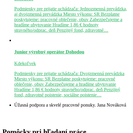
Podmienky pre prijatie uchádzača: Jednozmenná prevádzka,
aj dvojzmenná prevádzka Miesto výkonu: SR Bezplatne
poskytujeme: pracovné oblečenie, obuv Zabezpečujeme a
hradíme ubytovanie Hradíme 1,86 € hodnoty
stravného/odprac. deň Penzijný fond, zdravotné…
Junior výrobný operátor
Dohodou
Kdekoľvek
Podmienky pre prijatie uchádzača: Dvojzmenná prevádzka
Miesto výkonu: SR Bezplatne poskytujeme: pracovné
oblečenie, obuv Zabezpečujeme a hradíme ubytovanie
Hradíme 1,86 € hodnoty stravného/odprac. deň Penzijný
fond, zdravotné poistenie, sociálne poistenie…
Úžasná podpora a skvelé pracovné ponuky.
Jana Nováková
Pomôcky pri hľadaní práce