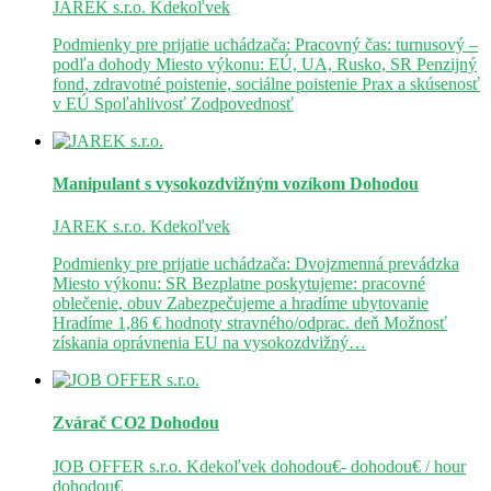
JAREK s.r.o.
Kdekoľvek
Podmienky pre prijatie uchádzača: Pracovný čas: turnusový –
podľa dohody Miesto výkonu: EÚ, UA, Rusko, SR Penzijný
fond, zdravotné poistenie, sociálne poistenie Prax a skúsenosť
v EÚ Spoľahlivosť Zodpovednosť
Manipulant s vysokozdvižným vozíkom
Dohodou
JAREK s.r.o.
Kdekoľvek
Podmienky pre prijatie uchádzača: Dvojzmenná prevádzka
Miesto výkonu: SR Bezplatne poskytujeme: pracovné
oblečenie, obuv Zabezpečujeme a hradíme ubytovanie
Hradíme 1,86 € hodnoty stravného/odprac. deň Možnosť
získania oprávnenia EU na vysokozdvižný…
Zvárač CO2
Dohodou
JOB OFFER s.r.o.
Kdekoľvek
dohodou€- dohodou€ / hour
dohodou€