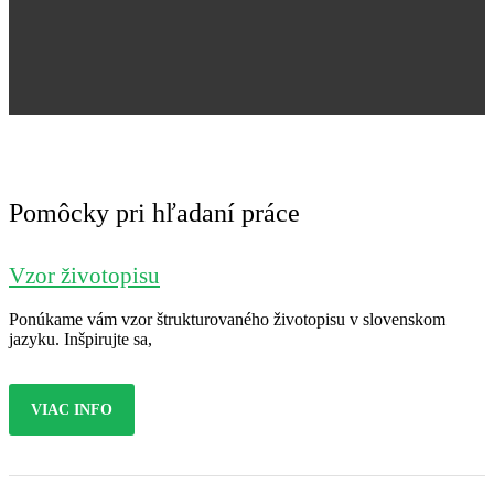
Jana Nováková
Pomôcky pri hľadaní práce
Vzor životopisu
Ponúkame vám vzor štrukturovaného životopisu v slovenskom
jazyku. Inšpirujte sa,
VIAC INFO