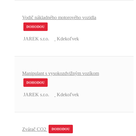
Vodič nákladného motorového vozidla
DOHODOU
JAREK s.r.o.
Kdekoľvek
Manipulant s vysokozdvižným vozíkom
DOHODOU
JAREK s.r.o.
Kdekoľvek
Zvárač CO2
DOHODOU