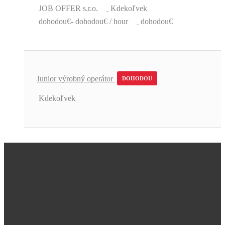
JOB OFFER s.r.o.
Kdekoľvek
dohodou€- dohodou€ / hour
dohodou€
Junior výrobný operátor
DOHODOU
Kdekoľvek
Úžasná podpora a skvelé pracovné
ponuky.