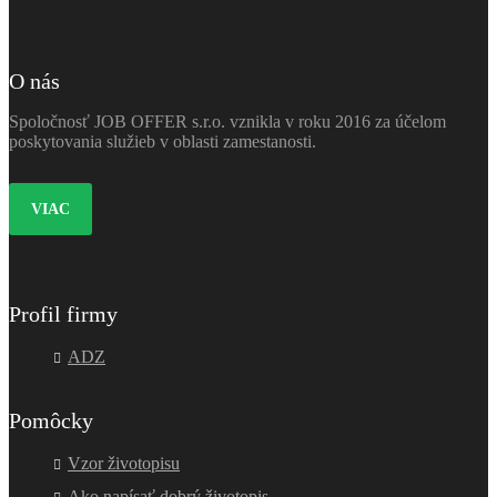
O nás
Spoločnosť JOB OFFER s.r.o. vznikla v roku 2016 za účelom
poskytovania služieb v oblasti zamestanosti.
VIAC
Profil firmy
ADZ
Pomôcky
Vzor životopisu
Ako napísať dobrý životopis