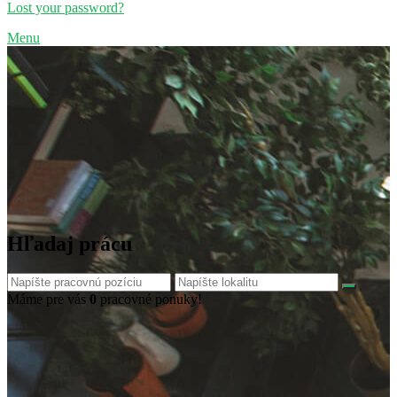
Lost your password?
Menu
Hľadaj prácu
Máme pre vás
0
pracovné ponuky!