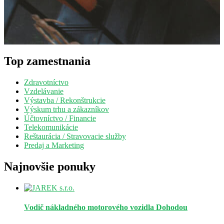
Top zamestnania
Zdravotníctvo
Vzdelávanie
Výstavba / Rekonštrukcie
Výskum trhu a zákazníkov
Účtovníctvo / Financie
Telekomunikácie
Reštaurácia / Stravovacie služby
Predaj a Marketing
Najnovšie ponuky
Vodič nákladného motorového vozidla
Dohodou