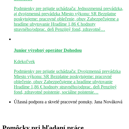
Podmienky pre prijatie uchádzača: Jednozmenná prevádzka,
aj dvojzmenná prevádzka Miesto výkonu: SR Bezplatne
poskytujeme: pracovné oblečenie, obuv Zabezpečujeme a
hradíme ubytovanie Hradíme 1,86 € hodnoty
stravného/odprac. deň Penzijný fond, zdravotné…
Junior výrobný operátor
Dohodou
Kdekoľvek
Podmienky pre prijatie uchádzača: Dvojzmenná prevádzka
Miesto výkonu: SR Bezplatne poskytujeme: pracovné
oblečenie, obuv Zabezpečujeme a hradíme ubytovanie
Hradíme 1,86 € hodnoty stravného/odprac. deň Penzijný
fond, zdravotné poistenie, sociálne poistenie…
Úžasná podpora a skvelé pracovné ponuky.
Jana Nováková
Pomôcky pri hľadaní práce