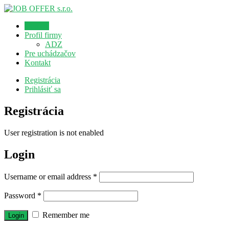
Domov
Profil firmy
ADZ
Pre uchádzačov
Kontakt
Registrácia
Prihlásiť sa
Registrácia
User registration is not enabled
Login
Username or email address
*
Password
*
Remember me