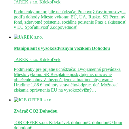
JAREK s.r.o.
Kdekoľvek
Podmienky pre prijatie uchádzača: Pracovný čas: turnusový –
podľa dohody Miesto výkonu: EÚ, UA, Rusko, SR Penzijný
fond, zdravotné poistenie, sociálne poistenie Prax a skúsenosť
v EÚ Spoľahlivosť Zodpovednosť
Manipulant s vysokozdvižným vozíkom
Dohodou
JAREK s.r.o.
Kdekoľvek
Podmienky pre prijatie uchádzača: Dvojzmenná prevádzka
Miesto výkonu: SR Bezplatne poskytujeme: pracovné
oblečenie, obuv Zabezpečujeme a hradíme ubytovanie
Hradíme 1,86 € hodnoty stravného/odprac. deň Možnosť
získania oprávnenia EU na vysokozdvižný…
Zvárač CO2
Dohodou
JOB OFFER s.r.o.
Kdekoľvek
dohodou€- dohodou€ / hour
dohodou€