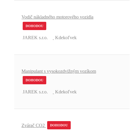
Vodič nákladného motorového vozidla
DOHODOU
JAREK s.r.o.
Kdekoľvek
Manipulant s vysokozdvižným vozíkom
DOHODOU
JAREK s.r.o.
Kdekoľvek
Zvárač CO2
DOHODOU