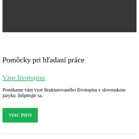
Jana Nováková
Pomôcky pri hľadaní práce
Vzor životopisu
Ponúkame vám vzor štrukturovaného životopisu v slovenskom
jazyku. Inšpirujte sa,
VIAC INFO