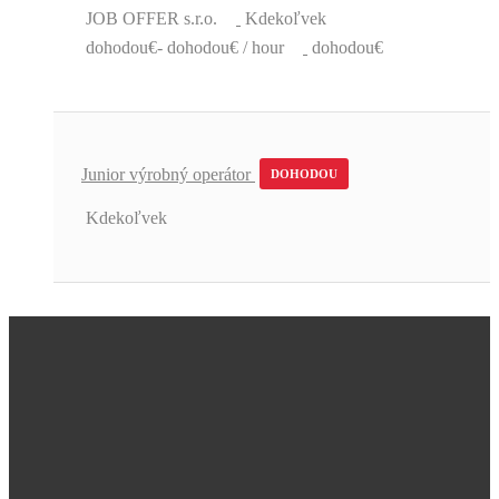
JOB OFFER s.r.o.
Kdekoľvek
dohodou€- dohodou€ / hour
dohodou€
Junior výrobný operátor
DOHODOU
Kdekoľvek
Úžasná podpora a skvelé pracovné
ponuky.