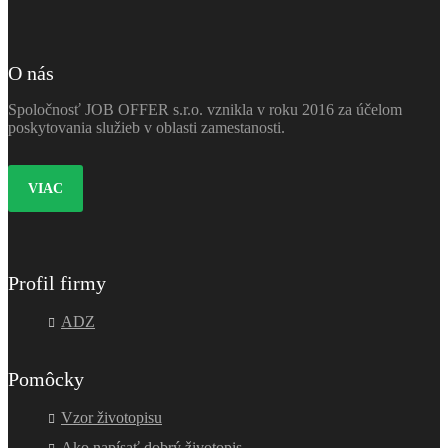
O nás
Spoločnosť JOB OFFER s.r.o. vznikla v roku 2016 za účelom
poskytovania služieb v oblasti zamestanosti.
VIAC
Profil firmy
ADZ
Pomôcky
Vzor životopisu
Ako napísať dobrý životopis