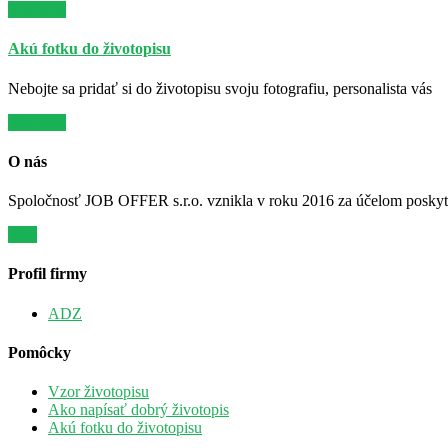
Viac info
Akú fotku do životopisu
Nebojte sa pridať si do životopisu svoju fotografiu, personalista vás
Viac info
O nás
Spoločnosť JOB OFFER s.r.o. vznikla v roku 2016 za účelom poskytov
Viac
Profil firmy
ADZ
Pomôcky
Vzor životopisu
Ako napísať dobrý životopis
Akú fotku do životopisu