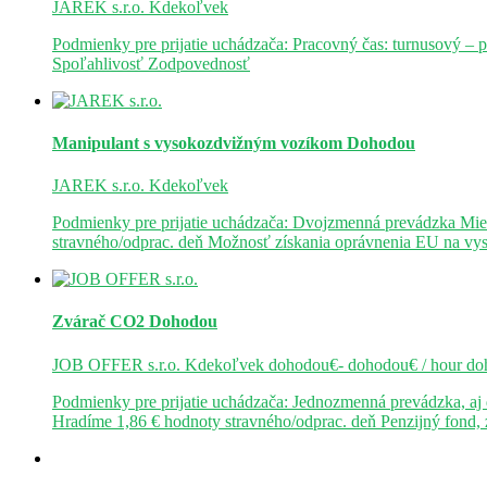
JAREK s.r.o.
Kdekoľvek
Podmienky pre prijatie uchádzača: Pracovný čas: turnusový – 
Spoľahlivosť Zodpovednosť
Manipulant s vysokozdvižným vozíkom
Dohodou
JAREK s.r.o.
Kdekoľvek
Podmienky pre prijatie uchádzača: Dvojzmenná prevádzka Mie
stravného/odprac. deň Možnosť získania oprávnenia EU na v
Zvárač CO2
Dohodou
JOB OFFER s.r.o.
Kdekoľvek
dohodou€- dohodou€ / hour
do
Podmienky pre prijatie uchádzača: Jednozmenná prevádzka, a
Hradíme 1,86 € hodnoty stravného/odprac. deň Penzijný fond