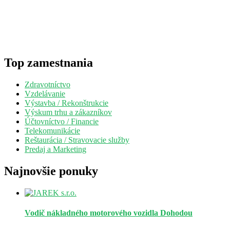
Top zamestnania
Zdravotníctvo
Vzdelávanie
Výstavba / Rekonštrukcie
Výskum trhu a zákazníkov
Účtovníctvo / Financie
Telekomunikácie
Reštaurácia / Stravovacie služby
Predaj a Marketing
Najnovšie ponuky
Vodič nákladného motorového vozidla
Dohodou