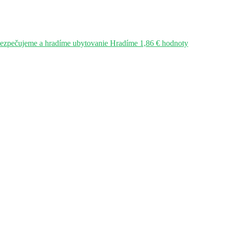
bezpečujeme a hradíme ubytovanie Hradíme 1,86 € hodnoty