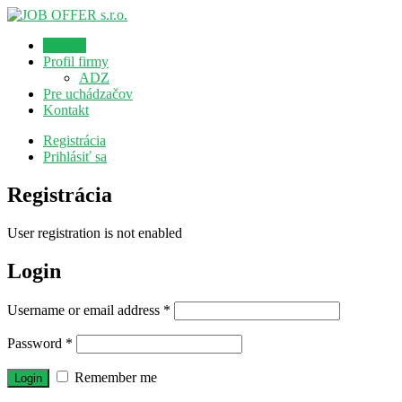
Domov
Profil firmy
ADZ
Pre uchádzačov
Kontakt
Registrácia
Prihlásiť sa
Registrácia
User registration is not enabled
Login
Username or email address
*
Password
*
Remember me