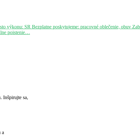
sto výkonu: SR Bezplatne poskytujeme: pracovné oblečenie, obuv Za
álne poistenie…
Inšpirujte sa,
u a