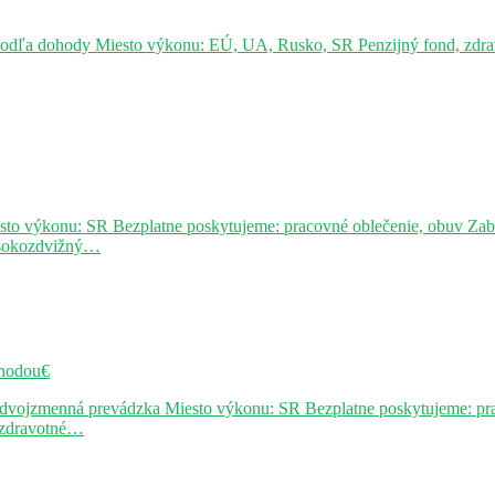
podľa dohody Miesto výkonu: EÚ, UA, Rusko, SR Penzijný fond, zdravo
sto výkonu: SR Bezplatne poskytujeme: pracovné oblečenie, obuv Za
ysokozdvižný…
hodou€
j dvojzmenná prevádzka Miesto výkonu: SR Bezplatne poskytujeme: pr
, zdravotné…