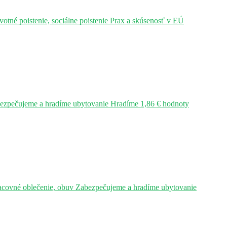
tné poistenie, sociálne poistenie Prax a skúsenosť v EÚ
bezpečujeme a hradíme ubytovanie Hradíme 1,86 € hodnoty
acovné oblečenie, obuv Zabezpečujeme a hradíme ubytovanie