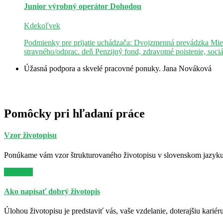
Junior výrobný operátor
Dohodou
Kdekoľvek
Podmienky pre prijatie uchádzača: Dvojzmenná prevádzka Mie
stravného/odprac. deň Penzijný fond, zdravotné poistenie, soci
Úžasná podpora a skvelé pracovné ponuky.
Jana Nováková
Pomôcky pri hľadaní práce
Vzor životopisu
Ponúkame vám vzor štrukturovaného životopisu v slovenskom jazyku. 
Viac info
Ako napísať dobrý životopis
Úlohou životopisu je predstaviť vás, vaše vzdelanie, doterajšiu kariér