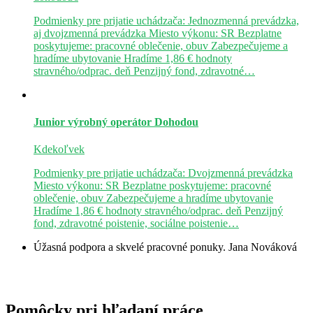
Podmienky pre prijatie uchádzača: Jednozmenná prevádzka,
aj dvojzmenná prevádzka Miesto výkonu: SR Bezplatne
poskytujeme: pracovné oblečenie, obuv Zabezpečujeme a
hradíme ubytovanie Hradíme 1,86 € hodnoty
stravného/odprac. deň Penzijný fond, zdravotné…
Junior výrobný operátor
Dohodou
Kdekoľvek
Podmienky pre prijatie uchádzača: Dvojzmenná prevádzka
Miesto výkonu: SR Bezplatne poskytujeme: pracovné
oblečenie, obuv Zabezpečujeme a hradíme ubytovanie
Hradíme 1,86 € hodnoty stravného/odprac. deň Penzijný
fond, zdravotné poistenie, sociálne poistenie…
Úžasná podpora a skvelé pracovné ponuky.
Jana Nováková
Pomôcky pri hľadaní práce