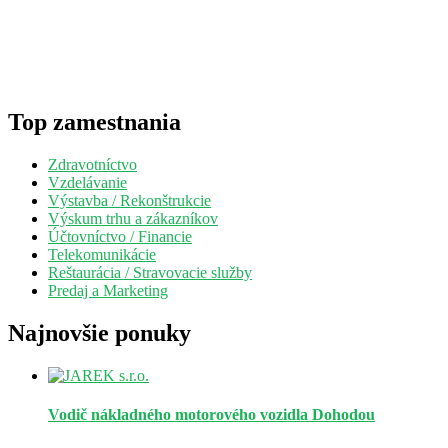
Top zamestnania
Zdravotníctvo
Vzdelávanie
Výstavba / Rekonštrukcie
Výskum trhu a zákazníkov
Účtovníctvo / Financie
Telekomunikácie
Reštaurácia / Stravovacie služby
Predaj a Marketing
Najnovšie ponuky
Vodič nákladného motorového vozidla
Dohodou