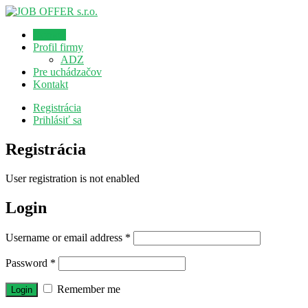
Domov
Profil firmy
ADZ
Pre uchádzačov
Kontakt
Registrácia
Prihlásiť sa
Registrácia
User registration is not enabled
Login
Username or email address
*
Password
*
Remember me