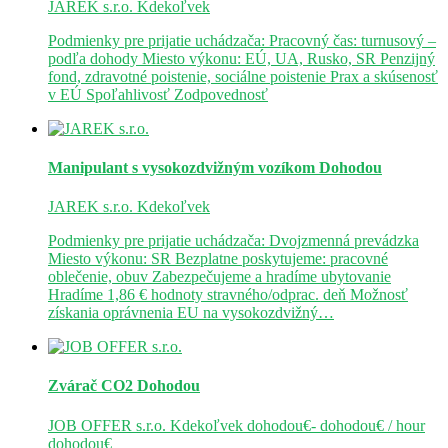
JAREK s.r.o.
Kdekoľvek
Podmienky pre prijatie uchádzača: Pracovný čas: turnusový –
podľa dohody Miesto výkonu: EÚ, UA, Rusko, SR Penzijný
fond, zdravotné poistenie, sociálne poistenie Prax a skúsenosť
v EÚ Spoľahlivosť Zodpovednosť
Manipulant s vysokozdvižným vozíkom
Dohodou
JAREK s.r.o.
Kdekoľvek
Podmienky pre prijatie uchádzača: Dvojzmenná prevádzka
Miesto výkonu: SR Bezplatne poskytujeme: pracovné
oblečenie, obuv Zabezpečujeme a hradíme ubytovanie
Hradíme 1,86 € hodnoty stravného/odprac. deň Možnosť
získania oprávnenia EU na vysokozdvižný…
Zvárač CO2
Dohodou
JOB OFFER s.r.o.
Kdekoľvek
dohodou€- dohodou€ / hour
dohodou€