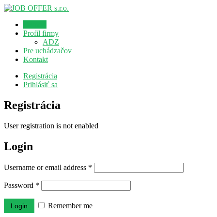
Domov
Profil firmy
ADZ
Pre uchádzačov
Kontakt
Registrácia
Prihlásiť sa
Registrácia
User registration is not enabled
Login
Username or email address
*
Password
*
Remember me