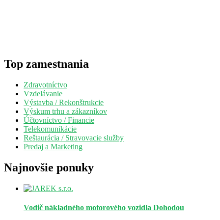
Top zamestnania
Zdravotníctvo
Vzdelávanie
Výstavba / Rekonštrukcie
Výskum trhu a zákazníkov
Účtovníctvo / Financie
Telekomunikácie
Reštaurácia / Stravovacie služby
Predaj a Marketing
Najnovšie ponuky
Vodič nákladného motorového vozidla
Dohodou