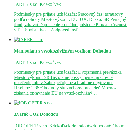
JAREK s.r.o.
Kdekoľvek
Podmienky pre prijatie uchádzača: Pracovný čas: turnusový –
podľa dohody Miesto výkonu: EÚ, UA, Rusko, SR Penzijný
fond, zdravotné poistenie, sociálne poistenie Prax a skúsenosť
v EÚ Spoľahlivosť Zodpovednosť
Manipulant s vysokozdvižným vozíkom
Dohodou
JAREK s.r.o.
Kdekoľvek
Podmienky pre prijatie uchádzača: Dvojzmenná prevádzka
Miesto výkonu: SR Bezplatne poskytujeme: pracovné
oblečenie, obuv Zabezpečujeme a hradíme ubytovanie
Hradíme 1,86 € hodnoty stravného/odprac. deň Možnosť
získania oprávnenia EU na vysokozdvižný…
Zvárač CO2
Dohodou
JOB OFFER s.r.o.
Kdekoľvek
dohodou€- dohodou€ / hour