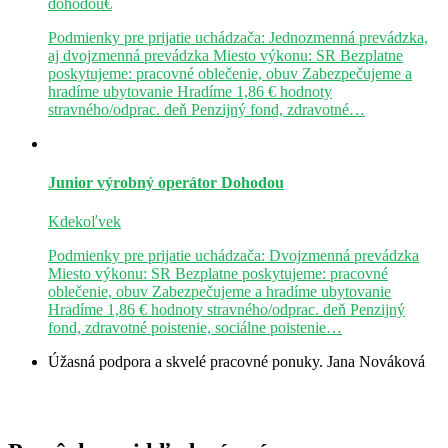
dohodou€
Podmienky pre prijatie uchádzača: Jednozmenná prevádzka,
aj dvojzmenná prevádzka Miesto výkonu: SR Bezplatne
poskytujeme: pracovné oblečenie, obuv Zabezpečujeme a
hradíme ubytovanie Hradíme 1,86 € hodnoty
stravného/odprac. deň Penzijný fond, zdravotné…
Junior výrobný operátor
Dohodou
Kdekoľvek
Podmienky pre prijatie uchádzača: Dvojzmenná prevádzka
Miesto výkonu: SR Bezplatne poskytujeme: pracovné
oblečenie, obuv Zabezpečujeme a hradíme ubytovanie
Hradíme 1,86 € hodnoty stravného/odprac. deň Penzijný
fond, zdravotné poistenie, sociálne poistenie…
Úžasná podpora a skvelé pracovné ponuky.
Jana Nováková