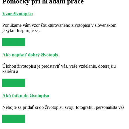
Pomôcky pri hľadaní práce
Vzor životopisu
Ponúkame vám vzor štrukturovaného životopisu v slovenskom
jazyku. Inšpirujte sa,
Viac info
Ako napísať dobrý životopis
Úlohou životopisu je predstaviť vás, vaše vzdelanie, doterajšiu
kariéru a
Viac info
Akú fotku do životopisu
Nebojte sa pridať si do životopisu svoju fotografiu, personalista vás
Viac info