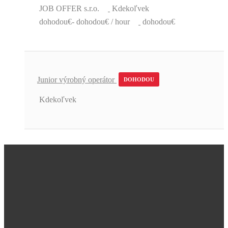
JOB OFFER s.r.o.
Kdekoľvek
dohodou€- dohodou€ / hour
dohodou€
Junior výrobný operátor
DOHODOU
Kdekoľvek
Úžasná podpora a skvelé pracovné
ponuky.