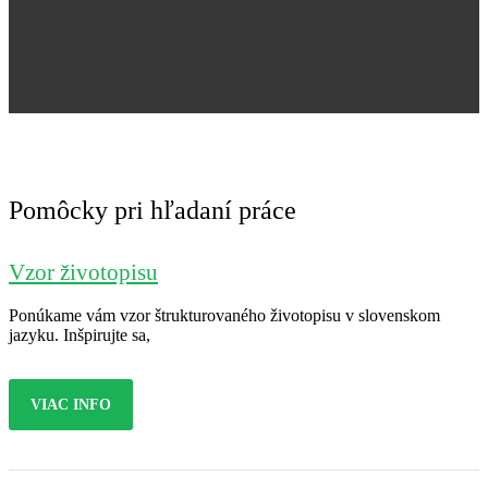
Jana Nováková
Pomôcky pri hľadaní práce
Vzor životopisu
Ponúkame vám vzor štrukturovaného životopisu v slovenskom
jazyku. Inšpirujte sa,
VIAC INFO