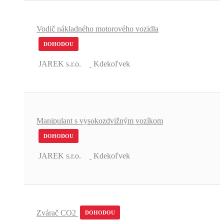
Vodič nákladného motorového vozidla
DOHODOU
JAREK s.r.o.
Kdekoľvek
Manipulant s vysokozdvižným vozíkom
DOHODOU
JAREK s.r.o.
Kdekoľvek
Zvárač CO2
DOHODOU