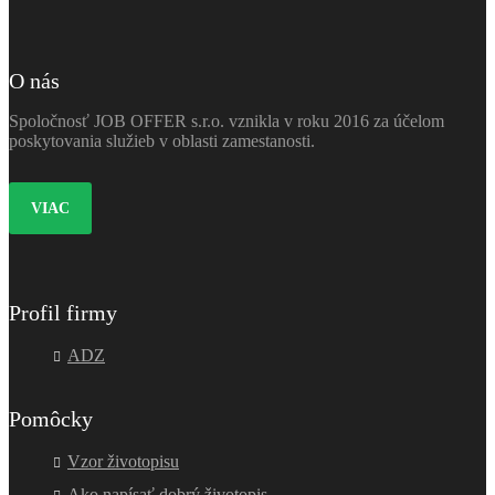
O nás
Spoločnosť JOB OFFER s.r.o. vznikla v roku 2016 za účelom
poskytovania služieb v oblasti zamestanosti.
VIAC
Profil firmy
ADZ
Pomôcky
Vzor životopisu
Ako napísať dobrý životopis