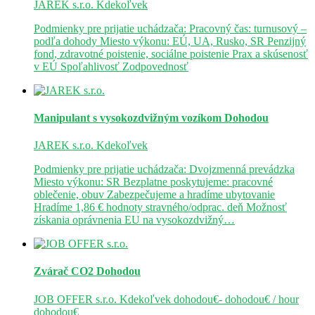
JAREK s.r.o.
Kdekoľvek
Podmienky pre prijatie uchádzača: Pracovný čas: turnusový –
podľa dohody Miesto výkonu: EÚ, UA, Rusko, SR Penzijný
fond, zdravotné poistenie, sociálne poistenie Prax a skúsenosť
v EÚ Spoľahlivosť Zodpovednosť
Manipulant s vysokozdvižným vozíkom
Dohodou
JAREK s.r.o.
Kdekoľvek
Podmienky pre prijatie uchádzača: Dvojzmenná prevádzka
Miesto výkonu: SR Bezplatne poskytujeme: pracovné
oblečenie, obuv Zabezpečujeme a hradíme ubytovanie
Hradíme 1,86 € hodnoty stravného/odprac. deň Možnosť
získania oprávnenia EU na vysokozdvižný…
Zvárač CO2
Dohodou
JOB OFFER s.r.o.
Kdekoľvek
dohodou€- dohodou€ / hour
dohodou€