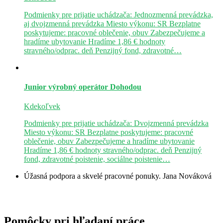
Podmienky pre prijatie uchádzača: Jednozmenná prevádzka,
aj dvojzmenná prevádzka Miesto výkonu: SR Bezplatne
poskytujeme: pracovné oblečenie, obuv Zabezpečujeme a
hradíme ubytovanie Hradíme 1,86 € hodnoty
stravného/odprac. deň Penzijný fond, zdravotné…
Junior výrobný operátor
Dohodou
Kdekoľvek
Podmienky pre prijatie uchádzača: Dvojzmenná prevádzka
Miesto výkonu: SR Bezplatne poskytujeme: pracovné
oblečenie, obuv Zabezpečujeme a hradíme ubytovanie
Hradíme 1,86 € hodnoty stravného/odprac. deň Penzijný
fond, zdravotné poistenie, sociálne poistenie…
Úžasná podpora a skvelé pracovné ponuky.
Jana Nováková
Pomôcky pri hľadaní práce