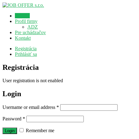
Domov
Profil firmy
ADZ
Pre uchádzačov
Kontakt
Registrácia
Prihlásiť sa
Registrácia
User registration is not enabled
Login
Username or email address
*
Password
*
Remember me