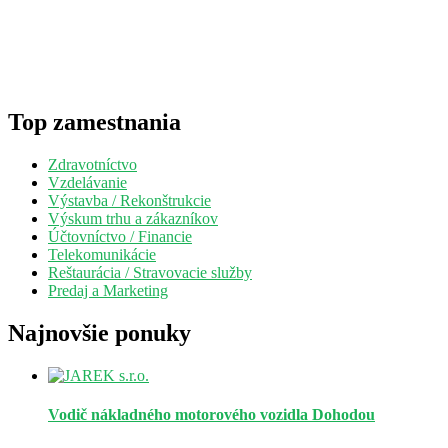
Top zamestnania
Zdravotníctvo
Vzdelávanie
Výstavba / Rekonštrukcie
Výskum trhu a zákazníkov
Účtovníctvo / Financie
Telekomunikácie
Reštaurácia / Stravovacie služby
Predaj a Marketing
Najnovšie ponuky
Vodič nákladného motorového vozidla
Dohodou