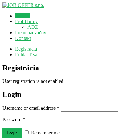
Domov
Profil firmy
ADZ
Pre uchádzačov
Kontakt
Registrácia
Prihlásiť sa
Registrácia
User registration is not enabled
Login
Username or email address
*
Password
*
Remember me