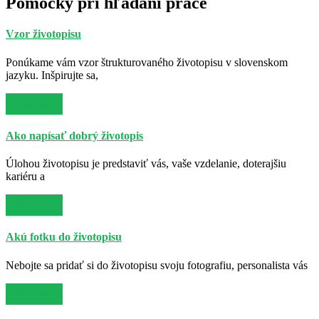
Pomôcky pri hľadaní práce
Vzor životopisu
Ponúkame vám vzor štrukturovaného životopisu v slovenskom
jazyku. Inšpirujte sa,
Viac info
Ako napísať dobrý životopis
Úlohou životopisu je predstaviť vás, vaše vzdelanie, doterajšiu
kariéru a
Viac info
Akú fotku do životopisu
Nebojte sa pridať si do životopisu svoju fotografiu, personalista vás
Viac info