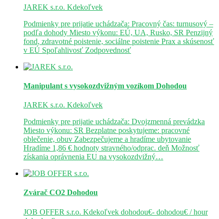
JAREK s.r.o.
Kdekoľvek
Podmienky pre prijatie uchádzača: Pracovný čas: turnusový –
podľa dohody Miesto výkonu: EÚ, UA, Rusko, SR Penzijný
fond, zdravotné poistenie, sociálne poistenie Prax a skúsenosť
v EÚ Spoľahlivosť Zodpovednosť
Manipulant s vysokozdvižným vozíkom
Dohodou
JAREK s.r.o.
Kdekoľvek
Podmienky pre prijatie uchádzača: Dvojzmenná prevádzka
Miesto výkonu: SR Bezplatne poskytujeme: pracovné
oblečenie, obuv Zabezpečujeme a hradíme ubytovanie
Hradíme 1,86 € hodnoty stravného/odprac. deň Možnosť
získania oprávnenia EU na vysokozdvižný…
Zvárač CO2
Dohodou
JOB OFFER s.r.o.
Kdekoľvek
dohodou€- dohodou€ / hour