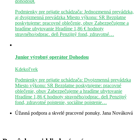
dohodou€
Podmienky pre prijatie uchádzača: Jednozmenná prevádzka,
aj dvojzmenná prevádzka Miesto výkonu: SR Bezplatne
poskytujeme: pracovné oblečenie, obuv Zabezpečujeme a
hradíme ubytovanie Hradíme 1,86 € hodnoty
stravného/odprac. deň Penzijný fond, zdravotné…
Junior výrobný operátor
Dohodou
Kdekoľvek
Podmienky pre prijatie uchádzača: Dvojzmenná prevádzka
Miesto výkonu: SR Bezplatne poskytujeme: pracovné
oblečenie, obuv Zabezpečujeme a hradíme ubytovanie
Hradíme 1,86 € hodnoty stravného/odprac. deň Penzijný
fond, zdravotné poistenie, sociálne poistenie…
Úžasná podpora a skvelé pracovné ponuky.
Jana Nováková