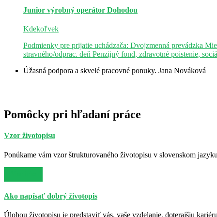
Junior výrobný operátor
Dohodou
Kdekoľvek
Podmienky pre prijatie uchádzača: Dvojzmenná prevádzka Mie
stravného/odprac. deň Penzijný fond, zdravotné poistenie, soci
Úžasná podpora a skvelé pracovné ponuky.
Jana Nováková
Pomôcky pri hľadaní práce
Vzor životopisu
Ponúkame vám vzor štrukturovaného životopisu v slovenskom jazyku. 
Viac info
Ako napísať dobrý životopis
Úlohou životopisu je predstaviť vás, vaše vzdelanie, doterajšiu kariér