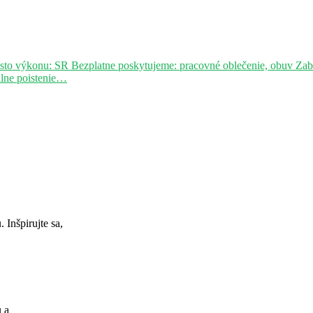
sto výkonu: SR Bezplatne poskytujeme: pracovné oblečenie, obuv Za
álne poistenie…
Inšpirujte sa,
u a