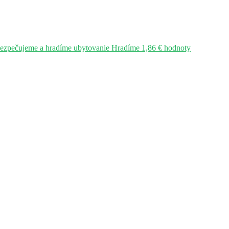
bezpečujeme a hradíme ubytovanie Hradíme 1,86 € hodnoty