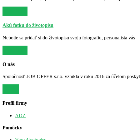
Viac info
Akú fotku do životopisu
Nebojte sa pridať si do životopisu svoju fotografiu, personalista vás
Viac info
O nás
Spoločnosť JOB OFFER s.r.o. vznikla v roku 2016 za účelom poskytov
Viac
Profil firmy
ADZ
Pomôcky
Vzor životopisu