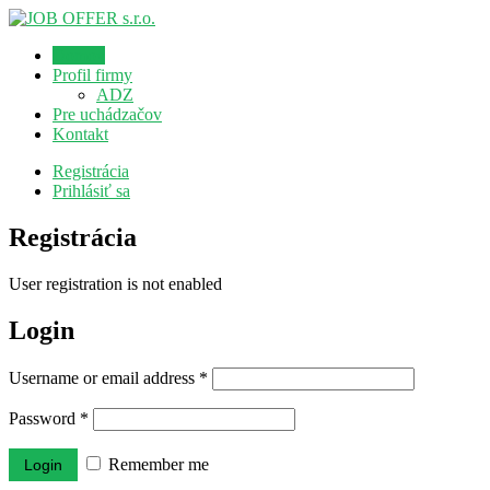
Domov
Profil firmy
ADZ
Pre uchádzačov
Kontakt
Registrácia
Prihlásiť sa
Registrácia
User registration is not enabled
Login
Username or email address
*
Password
*
Remember me