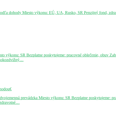
podľa dohody Miesto výkonu: EÚ, UA, Rusko, SR Penzijný fond, zdravo
sto výkonu: SR Bezplatne poskytujeme: pracovné oblečenie, obuv Za
ysokozdvižný…
hodou€
j dvojzmenná prevádzka Miesto výkonu: SR Bezplatne poskytujeme: pr
, zdravotné…