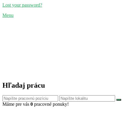
Lost your password?
Menu
Hľadaj prácu
Máme pre vás
0
pracovné ponuky!