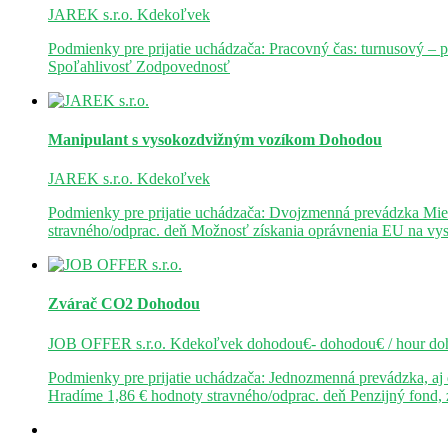
JAREK s.r.o.
Kdekoľvek
Podmienky pre prijatie uchádzača: Pracovný čas: turnusový – 
Spoľahlivosť Zodpovednosť
Manipulant s vysokozdvižným vozíkom
Dohodou
JAREK s.r.o.
Kdekoľvek
Podmienky pre prijatie uchádzača: Dvojzmenná prevádzka Mie
stravného/odprac. deň Možnosť získania oprávnenia EU na v
Zvárač CO2
Dohodou
JOB OFFER s.r.o.
Kdekoľvek
dohodou€- dohodou€ / hour
do
Podmienky pre prijatie uchádzača: Jednozmenná prevádzka, a
Hradíme 1,86 € hodnoty stravného/odprac. deň Penzijný fond