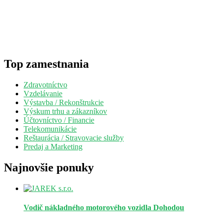
Top zamestnania
Zdravotníctvo
Vzdelávanie
Výstavba / Rekonštrukcie
Výskum trhu a zákazníkov
Účtovníctvo / Financie
Telekomunikácie
Reštaurácia / Stravovacie služby
Predaj a Marketing
Najnovšie ponuky
Vodič nákladného motorového vozidla
Dohodou