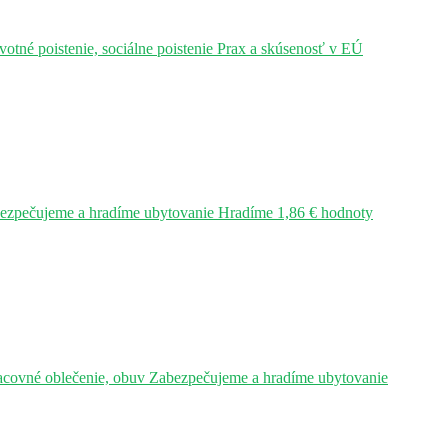
tné poistenie, sociálne poistenie Prax a skúsenosť v EÚ
bezpečujeme a hradíme ubytovanie Hradíme 1,86 € hodnoty
acovné oblečenie, obuv Zabezpečujeme a hradíme ubytovanie