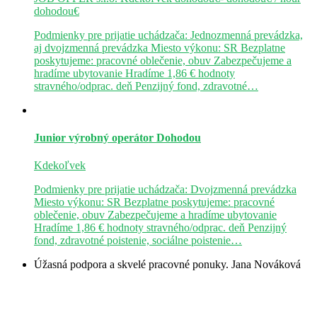
dohodou€
Podmienky pre prijatie uchádzača: Jednozmenná prevádzka,
aj dvojzmenná prevádzka Miesto výkonu: SR Bezplatne
poskytujeme: pracovné oblečenie, obuv Zabezpečujeme a
hradíme ubytovanie Hradíme 1,86 € hodnoty
stravného/odprac. deň Penzijný fond, zdravotné…
Junior výrobný operátor
Dohodou
Kdekoľvek
Podmienky pre prijatie uchádzača: Dvojzmenná prevádzka
Miesto výkonu: SR Bezplatne poskytujeme: pracovné
oblečenie, obuv Zabezpečujeme a hradíme ubytovanie
Hradíme 1,86 € hodnoty stravného/odprac. deň Penzijný
fond, zdravotné poistenie, sociálne poistenie…
Úžasná podpora a skvelé pracovné ponuky.
Jana Nováková