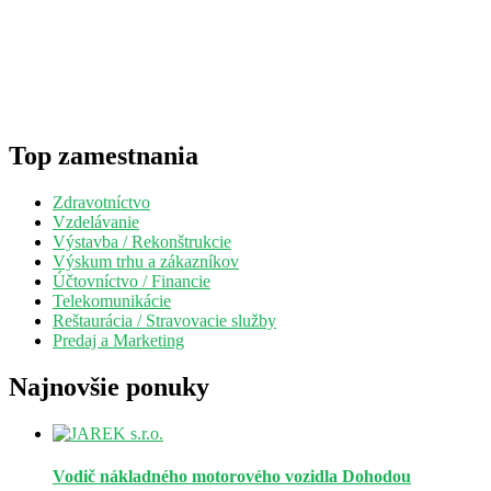
Top zamestnania
Zdravotníctvo
Vzdelávanie
Výstavba / Rekonštrukcie
Výskum trhu a zákazníkov
Účtovníctvo / Financie
Telekomunikácie
Reštaurácia / Stravovacie služby
Predaj a Marketing
Najnovšie ponuky
Vodič nákladného motorového vozidla
Dohodou