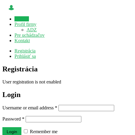
Domov
Profil firmy
ADZ
Pre uchádzačov
Kontakt
Registrácia
Prihlásiť sa
Registrácia
User registration is not enabled
Login
Username or email address
*
Password
*
Remember me