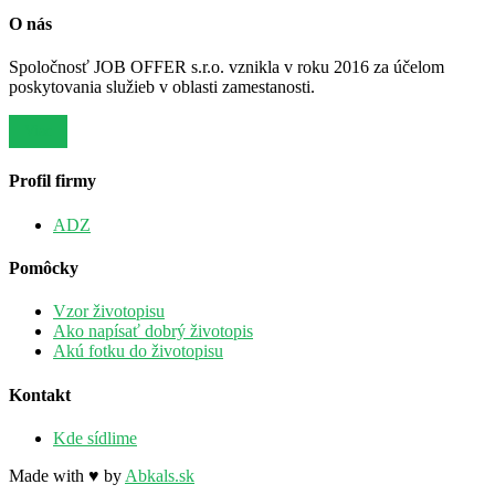
O nás
Spoločnosť JOB OFFER s.r.o. vznikla v roku 2016 za účelom
poskytovania služieb v oblasti zamestanosti.
Viac
Profil firmy
ADZ
Pomôcky
Vzor životopisu
Ako napísať dobrý životopis
Akú fotku do životopisu
Kontakt
Kde sídlime
Made with ♥ by
Abkals.sk