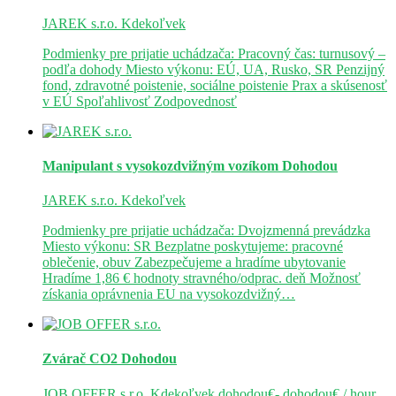
JAREK s.r.o.
Kdekoľvek
Podmienky pre prijatie uchádzača: Pracovný čas: turnusový –
podľa dohody Miesto výkonu: EÚ, UA, Rusko, SR Penzijný
fond, zdravotné poistenie, sociálne poistenie Prax a skúsenosť
v EÚ Spoľahlivosť Zodpovednosť
Manipulant s vysokozdvižným vozíkom
Dohodou
JAREK s.r.o.
Kdekoľvek
Podmienky pre prijatie uchádzača: Dvojzmenná prevádzka
Miesto výkonu: SR Bezplatne poskytujeme: pracovné
oblečenie, obuv Zabezpečujeme a hradíme ubytovanie
Hradíme 1,86 € hodnoty stravného/odprac. deň Možnosť
získania oprávnenia EU na vysokozdvižný…
Zvárač CO2
Dohodou
JOB OFFER s.r.o.
Kdekoľvek
dohodou€- dohodou€ / hour