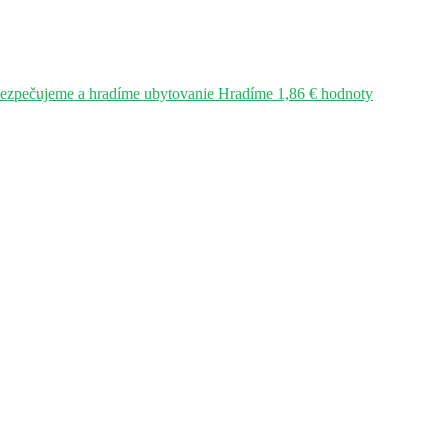
bezpečujeme a hradíme ubytovanie Hradíme 1,86 € hodnoty