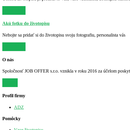
Viac info
Akú fotku do životopisu
Nebojte sa pridať si do životopisu svoju fotografiu, personalista vás
Viac info
O nás
Spoločnosť JOB OFFER s.r.o. vznikla v roku 2016 za účelom poskytov
Viac
Profil firmy
ADZ
Pomôcky
Vzor životopisu