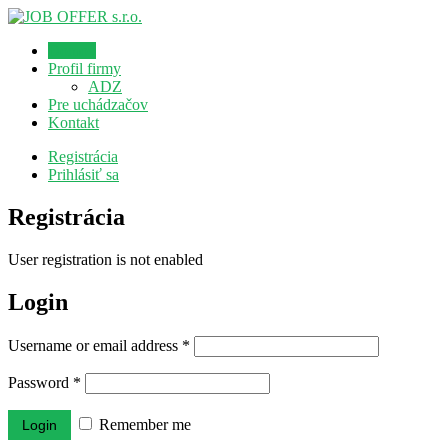
Domov
Profil firmy
ADZ
Pre uchádzačov
Kontakt
Registrácia
Prihlásiť sa
Registrácia
User registration is not enabled
Login
Username or email address
*
Password
*
Remember me