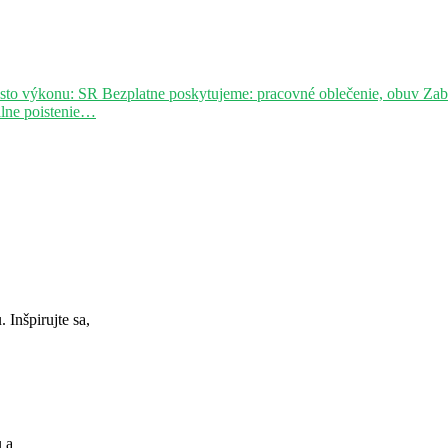
sto výkonu: SR Bezplatne poskytujeme: pracovné oblečenie, obuv Za
álne poistenie…
Inšpirujte sa,
u a