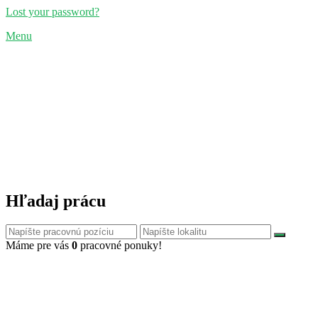
Lost your password?
Menu
Hľadaj prácu
Máme pre vás
0
pracovné ponuky!