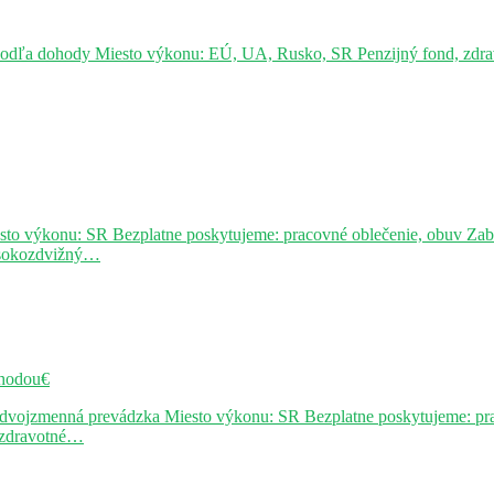
podľa dohody Miesto výkonu: EÚ, UA, Rusko, SR Penzijný fond, zdravo
sto výkonu: SR Bezplatne poskytujeme: pracovné oblečenie, obuv Za
ysokozdvižný…
hodou€
j dvojzmenná prevádzka Miesto výkonu: SR Bezplatne poskytujeme: pr
, zdravotné…