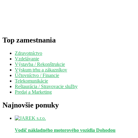
Top zamestnania
Zdravotníctvo
Vzdelávanie
Výstavba / Rekonštrukcie
Výskum trhu a zákazníkov
Účtovníctvo / Financie
Telekomunikácie
Reštaurácia / Stravovacie služby
Predaj a Marketing
Najnovšie ponuky
Vodič nákladného motorového vozidla
Dohodou