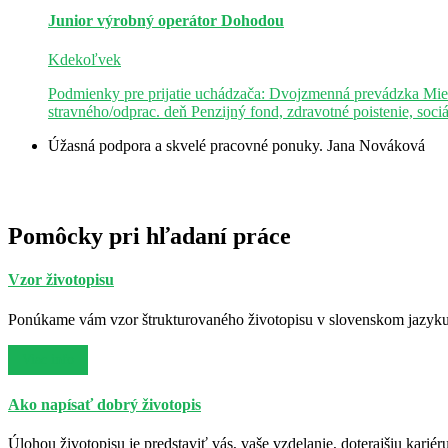
Junior výrobný operátor
Dohodou
Kdekoľvek
Podmienky pre prijatie uchádzača: Dvojzmenná prevádzka Mie
stravného/odprac. deň Penzijný fond, zdravotné poistenie, soci
Úžasná podpora a skvelé pracovné ponuky.
Jana Nováková
Pomôcky pri hľadaní práce
Vzor životopisu
Ponúkame vám vzor štrukturovaného životopisu v slovenskom jazyku. 
Viac info
Ako napísať dobrý životopis
Úlohou životopisu je predstaviť vás, vaše vzdelanie, doterajšiu kariér