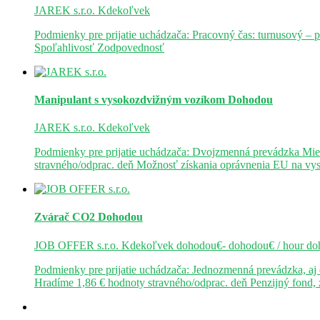
JAREK s.r.o.
Kdekoľvek
Podmienky pre prijatie uchádzača: Pracovný čas: turnusový – 
Spoľahlivosť Zodpovednosť
Manipulant s vysokozdvižným vozíkom
Dohodou
JAREK s.r.o.
Kdekoľvek
Podmienky pre prijatie uchádzača: Dvojzmenná prevádzka Mie
stravného/odprac. deň Možnosť získania oprávnenia EU na v
Zvárač CO2
Dohodou
JOB OFFER s.r.o.
Kdekoľvek
dohodou€- dohodou€ / hour
do
Podmienky pre prijatie uchádzača: Jednozmenná prevádzka, a
Hradíme 1,86 € hodnoty stravného/odprac. deň Penzijný fond