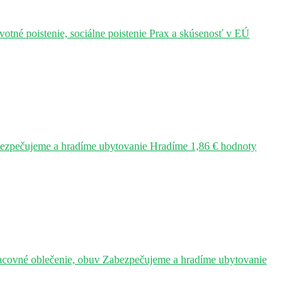
tné poistenie, sociálne poistenie Prax a skúsenosť v EÚ
bezpečujeme a hradíme ubytovanie Hradíme 1,86 € hodnoty
acovné oblečenie, obuv Zabezpečujeme a hradíme ubytovanie