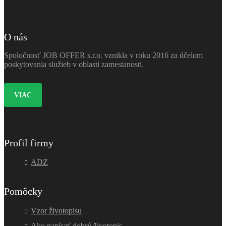
O nás
Spoločnosť JOB OFFER s.r.o. vznikla v roku 2016 za účelom
poskytovania služieb v oblasti zamestanosti.
VIAC
Profil firmy
ADZ
Pomôcky
Vzor životopisu
Ako napísať dobrý životopis