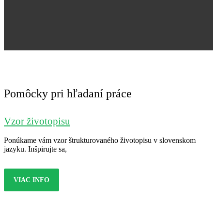
Jana Nováková
Pomôcky pri hľadaní práce
Vzor životopisu
Ponúkame vám vzor štrukturovaného životopisu v slovenskom
jazyku. Inšpirujte sa,
VIAC INFO