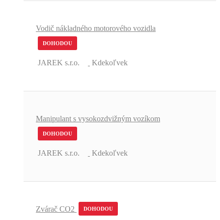
Vodič nákladného motorového vozidla
DOHODOU
JAREK s.r.o.
Kdekoľvek
Manipulant s vysokozdvižným vozíkom
DOHODOU
JAREK s.r.o.
Kdekoľvek
Zvárač CO2
DOHODOU