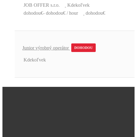
JOB OFFER s.r.o.
Kdekoľvek
dohodou€- dohodou€ / hour
dohodou€
Junior výrobný operátor
DOHODOU
Kdekoľvek
Úžasná podpora a skvelé pracovné
ponuky.