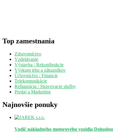
Top zamestnania
Zdravotníctvo
Vzdelávanie
Výstavba / Rekonštrukcie
Výskum trhu a zákazníkov
Účtovníctvo / Financie
Telekomunikácie
Reštaurácia / Stravovacie služby
Predaj a Marketing
Najnovšie ponuky
Vodič nákladného motorového vozidla
Dohodou