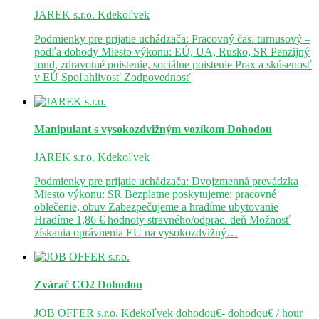
JAREK s.r.o.
Kdekoľvek
Podmienky pre prijatie uchádzača: Pracovný čas: turnusový –
podľa dohody Miesto výkonu: EÚ, UA, Rusko, SR Penzijný
fond, zdravotné poistenie, sociálne poistenie Prax a skúsenosť
v EÚ Spoľahlivosť Zodpovednosť
Manipulant s vysokozdvižným vozíkom
Dohodou
JAREK s.r.o.
Kdekoľvek
Podmienky pre prijatie uchádzača: Dvojzmenná prevádzka
Miesto výkonu: SR Bezplatne poskytujeme: pracovné
oblečenie, obuv Zabezpečujeme a hradíme ubytovanie
Hradíme 1,86 € hodnoty stravného/odprac. deň Možnosť
získania oprávnenia EU na vysokozdvižný…
Zvárač CO2
Dohodou
JOB OFFER s.r.o.
Kdekoľvek
dohodou€- dohodou€ / hour