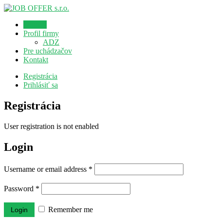
Domov
Profil firmy
ADZ
Pre uchádzačov
Kontakt
Registrácia
Prihlásiť sa
Registrácia
User registration is not enabled
Login
Username or email address
*
Password
*
Remember me