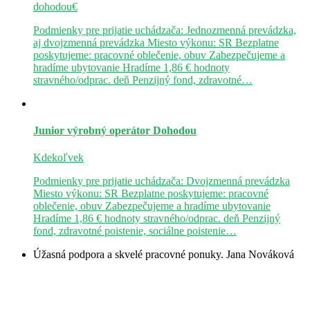
dohodou€
Podmienky pre prijatie uchádzača: Jednozmenná prevádzka,
aj dvojzmenná prevádzka Miesto výkonu: SR Bezplatne
poskytujeme: pracovné oblečenie, obuv Zabezpečujeme a
hradíme ubytovanie Hradíme 1,86 € hodnoty
stravného/odprac. deň Penzijný fond, zdravotné…
Junior výrobný operátor
Dohodou
Kdekoľvek
Podmienky pre prijatie uchádzača: Dvojzmenná prevádzka
Miesto výkonu: SR Bezplatne poskytujeme: pracovné
oblečenie, obuv Zabezpečujeme a hradíme ubytovanie
Hradíme 1,86 € hodnoty stravného/odprac. deň Penzijný
fond, zdravotné poistenie, sociálne poistenie…
Úžasná podpora a skvelé pracovné ponuky.
Jana Nováková