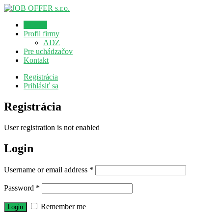
Domov
Profil firmy
ADZ
Pre uchádzačov
Kontakt
Registrácia
Prihlásiť sa
Registrácia
User registration is not enabled
Login
Username or email address
*
Password
*
Remember me