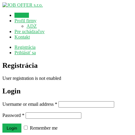
Domov
Profil firmy
ADZ
Pre uchádzačov
Kontakt
Registrácia
Prihlásiť sa
Registrácia
User registration is not enabled
Login
Username or email address
*
Password
*
Remember me