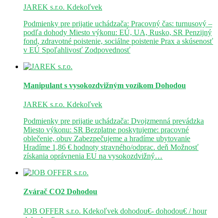
JAREK s.r.o.
Kdekoľvek
Podmienky pre prijatie uchádzača: Pracovný čas: turnusový –
podľa dohody Miesto výkonu: EÚ, UA, Rusko, SR Penzijný
fond, zdravotné poistenie, sociálne poistenie Prax a skúsenosť
v EÚ Spoľahlivosť Zodpovednosť
Manipulant s vysokozdvižným vozíkom
Dohodou
JAREK s.r.o.
Kdekoľvek
Podmienky pre prijatie uchádzača: Dvojzmenná prevádzka
Miesto výkonu: SR Bezplatne poskytujeme: pracovné
oblečenie, obuv Zabezpečujeme a hradíme ubytovanie
Hradíme 1,86 € hodnoty stravného/odprac. deň Možnosť
získania oprávnenia EU na vysokozdvižný…
Zvárač CO2
Dohodou
JOB OFFER s.r.o.
Kdekoľvek
dohodou€- dohodou€ / hour