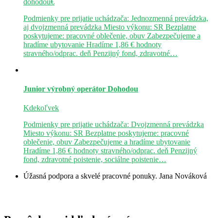
dohodou€
Podmienky pre prijatie uchádzača: Jednozmenná prevádzka,
aj dvojzmenná prevádzka Miesto výkonu: SR Bezplatne
poskytujeme: pracovné oblečenie, obuv Zabezpečujeme a
hradíme ubytovanie Hradíme 1,86 € hodnoty
stravného/odprac. deň Penzijný fond, zdravotné…
Junior výrobný operátor
Dohodou
Kdekoľvek
Podmienky pre prijatie uchádzača: Dvojzmenná prevádzka
Miesto výkonu: SR Bezplatne poskytujeme: pracovné
oblečenie, obuv Zabezpečujeme a hradíme ubytovanie
Hradíme 1,86 € hodnoty stravného/odprac. deň Penzijný
fond, zdravotné poistenie, sociálne poistenie…
Úžasná podpora a skvelé pracovné ponuky.
Jana Nováková