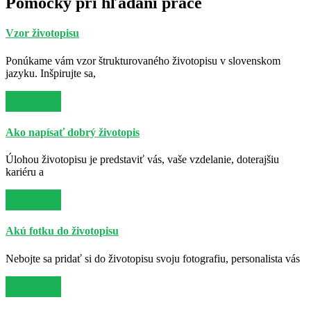
Pomôcky pri hľadaní práce
Vzor životopisu
Ponúkame vám vzor štrukturovaného životopisu v slovenskom
jazyku. Inšpirujte sa,
Viac info
Ako napísať dobrý životopis
Úlohou životopisu je predstaviť vás, vaše vzdelanie, doterajšiu
kariéru a
Viac info
Akú fotku do životopisu
Nebojte sa pridať si do životopisu svoju fotografiu, personalista vás
Viac info