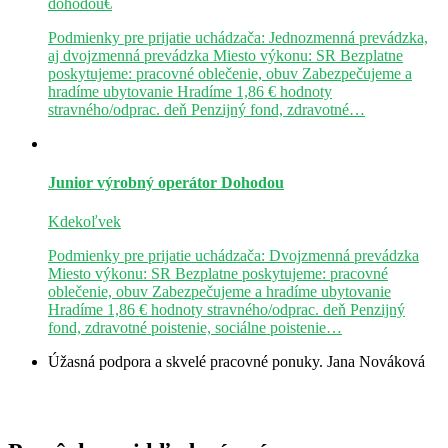
dohodou€
Podmienky pre prijatie uchádzača: Jednozmenná prevádzka,
aj dvojzmenná prevádzka Miesto výkonu: SR Bezplatne
poskytujeme: pracovné oblečenie, obuv Zabezpečujeme a
hradíme ubytovanie Hradíme 1,86 € hodnoty
stravného/odprac. deň Penzijný fond, zdravotné…
Junior výrobný operátor
Dohodou
Kdekoľvek
Podmienky pre prijatie uchádzača: Dvojzmenná prevádzka
Miesto výkonu: SR Bezplatne poskytujeme: pracovné
oblečenie, obuv Zabezpečujeme a hradíme ubytovanie
Hradíme 1,86 € hodnoty stravného/odprac. deň Penzijný
fond, zdravotné poistenie, sociálne poistenie…
Úžasná podpora a skvelé pracovné ponuky.
Jana Nováková