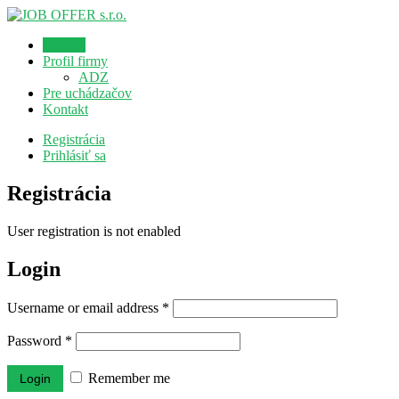
Domov
Profil firmy
ADZ
Pre uchádzačov
Kontakt
Registrácia
Prihlásiť sa
Registrácia
User registration is not enabled
Login
Username or email address
*
Password
*
Remember me