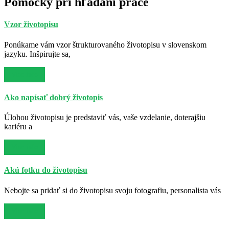
Pomôcky pri hľadaní práce
Vzor životopisu
Ponúkame vám vzor štrukturovaného životopisu v slovenskom
jazyku. Inšpirujte sa,
Viac info
Ako napísať dobrý životopis
Úlohou životopisu je predstaviť vás, vaše vzdelanie, doterajšiu
kariéru a
Viac info
Akú fotku do životopisu
Nebojte sa pridať si do životopisu svoju fotografiu, personalista vás
Viac info