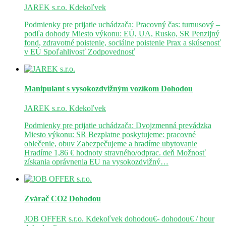
JAREK s.r.o.
Kdekoľvek
Podmienky pre prijatie uchádzača: Pracovný čas: turnusový –
podľa dohody Miesto výkonu: EÚ, UA, Rusko, SR Penzijný
fond, zdravotné poistenie, sociálne poistenie Prax a skúsenosť
v EÚ Spoľahlivosť Zodpovednosť
Manipulant s vysokozdvižným vozíkom
Dohodou
JAREK s.r.o.
Kdekoľvek
Podmienky pre prijatie uchádzača: Dvojzmenná prevádzka
Miesto výkonu: SR Bezplatne poskytujeme: pracovné
oblečenie, obuv Zabezpečujeme a hradíme ubytovanie
Hradíme 1,86 € hodnoty stravného/odprac. deň Možnosť
získania oprávnenia EU na vysokozdvižný…
Zvárač CO2
Dohodou
JOB OFFER s.r.o.
Kdekoľvek
dohodou€- dohodou€ / hour