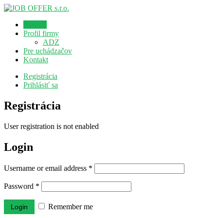
Domov
Profil firmy
ADZ
Pre uchádzačov
Kontakt
Registrácia
Prihlásiť sa
Registrácia
User registration is not enabled
Login
Username or email address
*
Password
*
Remember me