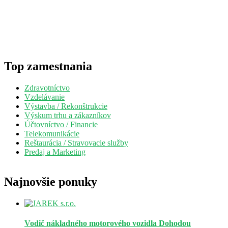
Top zamestnania
Zdravotníctvo
Vzdelávanie
Výstavba / Rekonštrukcie
Výskum trhu a zákazníkov
Účtovníctvo / Financie
Telekomunikácie
Reštaurácia / Stravovacie služby
Predaj a Marketing
Najnovšie ponuky
Vodič nákladného motorového vozidla
Dohodou