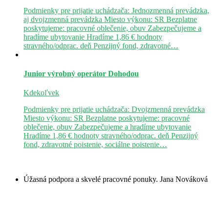
Podmienky pre prijatie uchádzača: Jednozmenná prevádzka,
aj dvojzmenná prevádzka Miesto výkonu: SR Bezplatne
poskytujeme: pracovné oblečenie, obuv Zabezpečujeme a
hradíme ubytovanie Hradíme 1,86 € hodnoty
stravného/odprac. deň Penzijný fond, zdravotné…
Junior výrobný operátor
Dohodou
Kdekoľvek
Podmienky pre prijatie uchádzača: Dvojzmenná prevádzka
Miesto výkonu: SR Bezplatne poskytujeme: pracovné
oblečenie, obuv Zabezpečujeme a hradíme ubytovanie
Hradíme 1,86 € hodnoty stravného/odprac. deň Penzijný
fond, zdravotné poistenie, sociálne poistenie…
Úžasná podpora a skvelé pracovné ponuky.
Jana Nováková