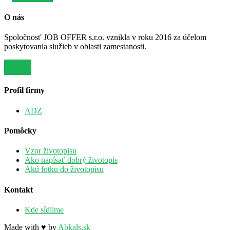
O nás
Spoločnosť JOB OFFER s.r.o. vznikla v roku 2016 za účelom
poskytovania služieb v oblasti zamestanosti.
Viac
Profil firmy
ADZ
Pomôcky
Vzor životopisu
Ako napísať dobrý životopis
Akú fotku do životopisu
Kontakt
Kde sídlime
Made with ♥ by
Abkals.sk