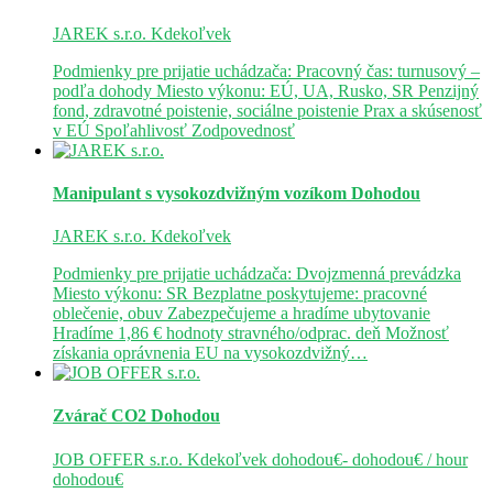
JAREK s.r.o.
Kdekoľvek
Podmienky pre prijatie uchádzača: Pracovný čas: turnusový –
podľa dohody Miesto výkonu: EÚ, UA, Rusko, SR Penzijný
fond, zdravotné poistenie, sociálne poistenie Prax a skúsenosť
v EÚ Spoľahlivosť Zodpovednosť
Manipulant s vysokozdvižným vozíkom
Dohodou
JAREK s.r.o.
Kdekoľvek
Podmienky pre prijatie uchádzača: Dvojzmenná prevádzka
Miesto výkonu: SR Bezplatne poskytujeme: pracovné
oblečenie, obuv Zabezpečujeme a hradíme ubytovanie
Hradíme 1,86 € hodnoty stravného/odprac. deň Možnosť
získania oprávnenia EU na vysokozdvižný…
Zvárač CO2
Dohodou
JOB OFFER s.r.o.
Kdekoľvek
dohodou€- dohodou€ / hour
dohodou€