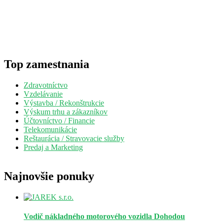
Top zamestnania
Zdravotníctvo
Vzdelávanie
Výstavba / Rekonštrukcie
Výskum trhu a zákazníkov
Účtovníctvo / Financie
Telekomunikácie
Reštaurácia / Stravovacie služby
Predaj a Marketing
Najnovšie ponuky
Vodič nákladného motorového vozidla
Dohodou