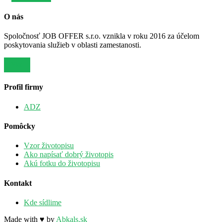
O nás
Spoločnosť JOB OFFER s.r.o. vznikla v roku 2016 za účelom
poskytovania služieb v oblasti zamestanosti.
Viac
Profil firmy
ADZ
Pomôcky
Vzor životopisu
Ako napísať dobrý životopis
Akú fotku do životopisu
Kontakt
Kde sídlime
Made with ♥ by
Abkals.sk