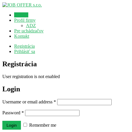
Domov
Profil firmy
ADZ
Pre uchádzačov
Kontakt
Registrácia
Prihlásiť sa
Registrácia
User registration is not enabled
Login
Username or email address
*
Password
*
Remember me