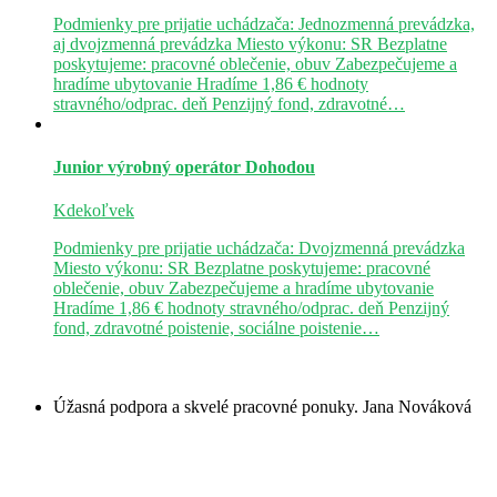
Podmienky pre prijatie uchádzača: Jednozmenná prevádzka,
aj dvojzmenná prevádzka Miesto výkonu: SR Bezplatne
poskytujeme: pracovné oblečenie, obuv Zabezpečujeme a
hradíme ubytovanie Hradíme 1,86 € hodnoty
stravného/odprac. deň Penzijný fond, zdravotné…
Junior výrobný operátor
Dohodou
Kdekoľvek
Podmienky pre prijatie uchádzača: Dvojzmenná prevádzka
Miesto výkonu: SR Bezplatne poskytujeme: pracovné
oblečenie, obuv Zabezpečujeme a hradíme ubytovanie
Hradíme 1,86 € hodnoty stravného/odprac. deň Penzijný
fond, zdravotné poistenie, sociálne poistenie…
Úžasná podpora a skvelé pracovné ponuky.
Jana Nováková