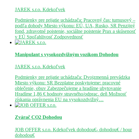
JAREK s.r.o.
Kdekoľvek
Podmienky pre prijatie uchádzača: Pracovný čas: turnusový –
podľa dohody Miesto výkonu: EÚ, UA, Rusko, SR Penzijný
fond, zdravotné poistenie, sociálne poistenie Prax a skúsenosť
v EÚ Spoľahlivosť Zodpovednosť
Manipulant s vysokozdvižným vozíkom
Dohodou
JAREK s.r.o.
Kdekoľvek
Podmienky pre prijatie uchádzača: Dvojzmenná prevádzka
Miesto výkonu: SR Bezplatne poskytujeme: pracovné
oblečenie, obuv Zabezpečujeme a hradíme ubytovanie
Hradíme 1,86 € hodnoty stravného/odprac. deň Možnosť
získania oprávnenia EU na vysokozdvižný…
Zvárač CO2
Dohodou
JOB OFFER s.r.o.
Kdekoľvek
dohodou€- dohodou€ / hour
dohodou€