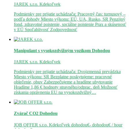
JAREK s.r.o.
Kdekoľvek
Podmienky pre prijatie uchádzača: Pracovný čas: turnusový –
podľa dohody Miesto výkonu: EÚ, UA, Rusko, SR Penzijný
fond, zdravotné poistenie, sociálne poistenie Prax a skúsenosť
v EÚ Spoľahlivosť Zodpovednosť
Manipulant s vysokozdvižným vozíkom
Dohodou
JAREK s.r.o.
Kdekoľvek
Podmienky pre prijatie uchádzača: Dvojzmenná prevádzka
Miesto výkonu: SR Bezplatne poskytujeme: pracovné
oblečenie, obuv Zabezpečujeme a hradíme ubytovanie
Hradíme 1,86 € hodnoty stravného/odprac. deň Možnosť
získania oprávnenia EU na vysokozdvižný…
Zvárač CO2
Dohodou
JOB OFFER s.r.o.
Kdekoľvek
dohodou€- dohodou€ / hour