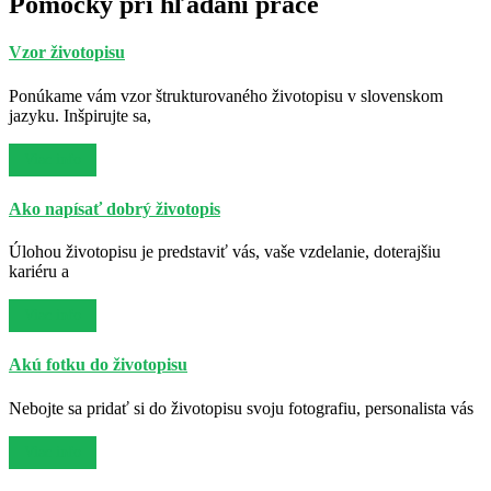
Pomôcky pri hľadaní práce
Vzor životopisu
Ponúkame vám vzor štrukturovaného životopisu v slovenskom
jazyku. Inšpirujte sa,
Viac info
Ako napísať dobrý životopis
Úlohou životopisu je predstaviť vás, vaše vzdelanie, doterajšiu
kariéru a
Viac info
Akú fotku do životopisu
Nebojte sa pridať si do životopisu svoju fotografiu, personalista vás
Viac info