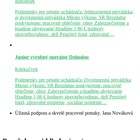
dohodou€
Podmienky pre prijatie uchádzača: Jednozmenná prevádzka,
aj dvojzmenná prevádzka Miesto výkonu: SR Bezplatne
poskytujeme: pracovné oblečenie, obuv Zabezpečujeme a
hradíme ubytovanie Hradíme 1,86 € hodnoty
stravného/odprac. deň Penzijný fond, zdravotné…
Junior výrobný operátor
Dohodou
Kdekoľvek
Podmienky pre prijatie uchádzača: Dvojzmenná prevádzka
Miesto výkonu: SR Bezplatne poskytujeme: pracovné
oblečenie, obuv Zabezpečujeme a hradíme ubytovanie
Hradíme 1,86 € hodnoty stravného/odprac. deň Penzijný
fond, zdravotné poistenie, sociálne poistenie…
Úžasná podpora a skvelé pracovné ponuky.
Jana Nováková