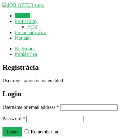
Domov
Profil firmy
ADZ
Pre uchádzačov
Kontakt
Registrácia
Prihlásiť sa
Registrácia
User registration is not enabled
Login
Username or email address
*
Password
*
Remember me