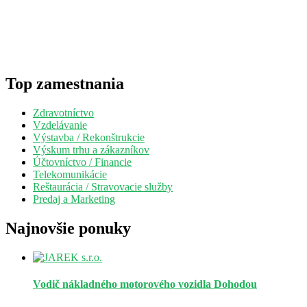
Top zamestnania
Zdravotníctvo
Vzdelávanie
Výstavba / Rekonštrukcie
Výskum trhu a zákazníkov
Účtovníctvo / Financie
Telekomunikácie
Reštaurácia / Stravovacie služby
Predaj a Marketing
Najnovšie ponuky
Vodič nákladného motorového vozidla
Dohodou