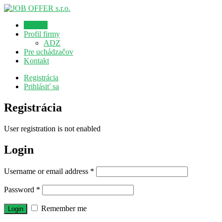
Domov
Profil firmy
ADZ
Pre uchádzačov
Kontakt
Registrácia
Prihlásiť sa
Registrácia
User registration is not enabled
Login
Username or email address
*
Password
*
Remember me