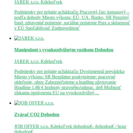
JAREK s.r.o.
Kdekoľvek
Podmienky pre prijatie uchádzača: Pracovný čas: turnusový –
podľa dohody Miesto výkonu: EÚ, UA, Rusko, SR Penzijný
fond, zdravotné poistenie, sociálne poistenie Prax a skúsenosť
v EÚ Spoľahlivosť Zodpovednosť
Manipulant s vysokozdvižným vozíkom
Dohodou
JAREK s.r.o.
Kdekoľvek
Podmienky pre prijatie uchádzača: Dvojzmenná prevádzka
Miesto výkonu: SR Bezplatne poskytujeme: pracovné
oblečenie, obuv Zabezpečujeme a hradíme ubytovanie
Hradíme 1,86 € hodnoty stravného/odprac. deň Možnosť
získania oprávnenia EU na vysokozdvižný…
Zvárač CO2
Dohodou
JOB OFFER s.r.o.
Kdekoľvek
dohodou€- dohodou€ / hour
dohodou€