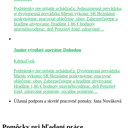
Podmienky pre prijatie uchádzača: Jednozmenná prevádzka,
aj dvojzmenná prevádzka Miesto výkonu: SR Bezplatne
poskytujeme: pracovné oblečenie, obuv Zabezpečujeme a
hradíme ubytovanie Hradíme 1,86 € hodnoty
stravného/odprac. deň Penzijný fond, zdravotné…
Junior výrobný operátor
Dohodou
Kdekoľvek
Podmienky pre prijatie uchádzača: Dvojzmenná prevádzka
Miesto výkonu: SR Bezplatne poskytujeme: pracovné
oblečenie, obuv Zabezpečujeme a hradíme ubytovanie
Hradíme 1,86 € hodnoty stravného/odprac. deň Penzijný
fond, zdravotné poistenie, sociálne poistenie…
Úžasná podpora a skvelé pracovné ponuky.
Jana Nováková
Pomôcky pri hľadaní práce