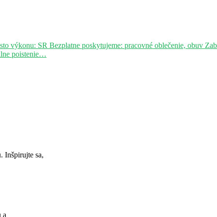
sto výkonu: SR Bezplatne poskytujeme: pracovné oblečenie, obuv Za
álne poistenie…
Inšpirujte sa,
u a