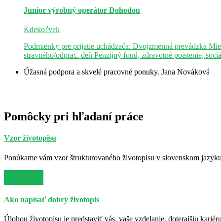
Junior výrobný operátor
Dohodou
Kdekoľvek
Podmienky pre prijatie uchádzača: Dvojzmenná prevádzka Mie
stravného/odprac. deň Penzijný fond, zdravotné poistenie, soci
Úžasná podpora a skvelé pracovné ponuky.
Jana Nováková
Pomôcky pri hľadaní práce
Vzor životopisu
Ponúkame vám vzor štrukturovaného životopisu v slovenskom jazyku. 
Viac info
Ako napísať dobrý životopis
Úlohou životopisu je predstaviť vás, vaše vzdelanie, doterajšiu kariér