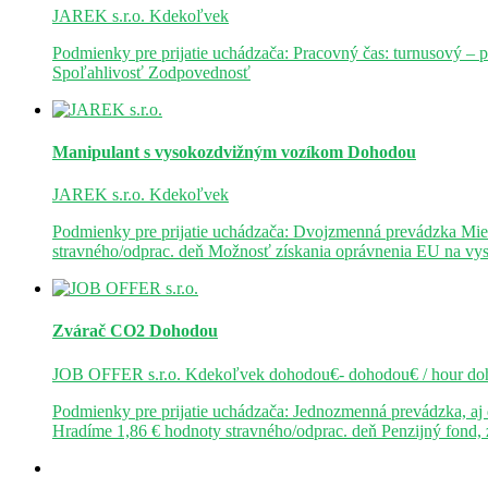
JAREK s.r.o.
Kdekoľvek
Podmienky pre prijatie uchádzača: Pracovný čas: turnusový – 
Spoľahlivosť Zodpovednosť
Manipulant s vysokozdvižným vozíkom
Dohodou
JAREK s.r.o.
Kdekoľvek
Podmienky pre prijatie uchádzača: Dvojzmenná prevádzka Mie
stravného/odprac. deň Možnosť získania oprávnenia EU na v
Zvárač CO2
Dohodou
JOB OFFER s.r.o.
Kdekoľvek
dohodou€- dohodou€ / hour
do
Podmienky pre prijatie uchádzača: Jednozmenná prevádzka, a
Hradíme 1,86 € hodnoty stravného/odprac. deň Penzijný fond