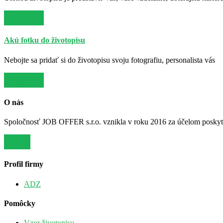
Viac info
Akú fotku do životopisu
Nebojte sa pridať si do životopisu svoju fotografiu, personalista vás
Viac info
O nás
Spoločnosť JOB OFFER s.r.o. vznikla v roku 2016 za účelom poskytov
Viac
Profil firmy
ADZ
Pomôcky
Vzor životopisu