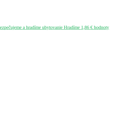
bezpečujeme a hradíme ubytovanie Hradíme 1,86 € hodnoty