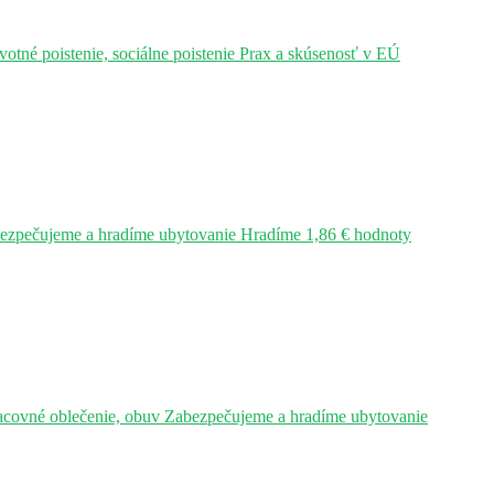
tné poistenie, sociálne poistenie Prax a skúsenosť v EÚ
bezpečujeme a hradíme ubytovanie Hradíme 1,86 € hodnoty
acovné oblečenie, obuv Zabezpečujeme a hradíme ubytovanie