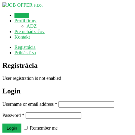
Domov
Profil firmy
ADZ
Pre uchádzačov
Kontakt
Registrácia
Prihlásiť sa
Registrácia
User registration is not enabled
Login
Username or email address
*
Password
*
Remember me