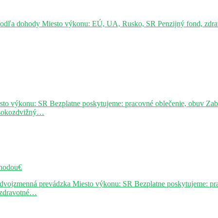
podľa dohody Miesto výkonu: EÚ, UA, Rusko, SR Penzijný fond, zdravo
sto výkonu: SR Bezplatne poskytujeme: pracovné oblečenie, obuv Za
ysokozdvižný…
hodou€
j dvojzmenná prevádzka Miesto výkonu: SR Bezplatne poskytujeme: pr
, zdravotné…