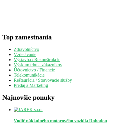
Top zamestnania
Zdravotníctvo
Vzdelávanie
Výstavba / Rekonštrukcie
Výskum trhu a zákazníkov
Účtovníctvo / Financie
Telekomunikácie
Reštaurácia / Stravovacie služby
Predaj a Marketing
Najnovšie ponuky
Vodič nákladného motorového vozidla
Dohodou