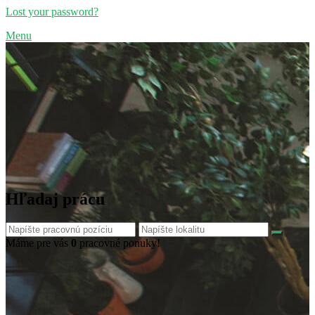
Lost your password?
Menu
Hľadaj prácu
Máme pre vás
0
pracovné ponuky!