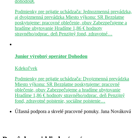
dohodou€
Podmienky pre prijatie uchádzača: Jednozmenná prevádzka,
aj dvojzmenná prevádzka Miesto výkonu: SR Bezplatne
poskytujeme: pracovné oblečenie, obuv Zabezpečujeme a
hradíme ubytovanie Hradíme 1,86 € hodnoty
stravného/odprac. deň Penzijný fond, zdravotné…
Junior výrobný operátor
Dohodou
Kdekoľvek
Podmienky pre prijatie uchádzača: Dvojzmenná prevádzka
Miesto výkonu: SR Bezplatne poskytujeme: pracovné
oblečenie, obuv Zabezpečujeme a hradíme ubytovanie
Hradíme 1,86 € hodnoty stravného/odprac. deň Penzijný
fond, zdravotné poistenie, sociálne poistenie…
Úžasná podpora a skvelé pracovné ponuky.
Jana Nováková