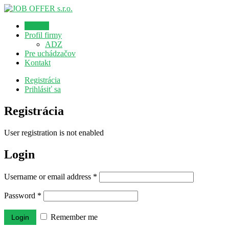
Domov
Profil firmy
ADZ
Pre uchádzačov
Kontakt
Registrácia
Prihlásiť sa
Registrácia
User registration is not enabled
Login
Username or email address
*
Password
*
Remember me