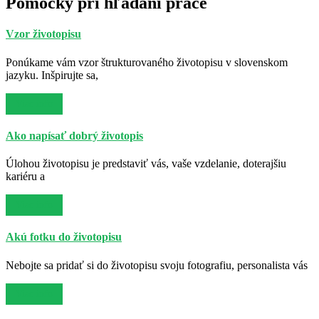
Pomôcky pri hľadaní práce
Vzor životopisu
Ponúkame vám vzor štrukturovaného životopisu v slovenskom
jazyku. Inšpirujte sa,
Viac info
Ako napísať dobrý životopis
Úlohou životopisu je predstaviť vás, vaše vzdelanie, doterajšiu
kariéru a
Viac info
Akú fotku do životopisu
Nebojte sa pridať si do životopisu svoju fotografiu, personalista vás
Viac info