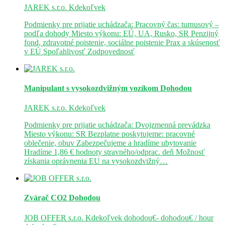
JAREK s.r.o.
Kdekoľvek
Podmienky pre prijatie uchádzača: Pracovný čas: turnusový –
podľa dohody Miesto výkonu: EÚ, UA, Rusko, SR Penzijný
fond, zdravotné poistenie, sociálne poistenie Prax a skúsenosť
v EÚ Spoľahlivosť Zodpovednosť
Manipulant s vysokozdvižným vozíkom
Dohodou
JAREK s.r.o.
Kdekoľvek
Podmienky pre prijatie uchádzača: Dvojzmenná prevádzka
Miesto výkonu: SR Bezplatne poskytujeme: pracovné
oblečenie, obuv Zabezpečujeme a hradíme ubytovanie
Hradíme 1,86 € hodnoty stravného/odprac. deň Možnosť
získania oprávnenia EU na vysokozdvižný…
Zvárač CO2
Dohodou
JOB OFFER s.r.o.
Kdekoľvek
dohodou€- dohodou€ / hour