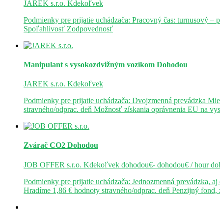
JAREK s.r.o.
Kdekoľvek
Podmienky pre prijatie uchádzača: Pracovný čas: turnusový – 
Spoľahlivosť Zodpovednosť
Manipulant s vysokozdvižným vozíkom
Dohodou
JAREK s.r.o.
Kdekoľvek
Podmienky pre prijatie uchádzača: Dvojzmenná prevádzka Mie
stravného/odprac. deň Možnosť získania oprávnenia EU na v
Zvárač CO2
Dohodou
JOB OFFER s.r.o.
Kdekoľvek
dohodou€- dohodou€ / hour
do
Podmienky pre prijatie uchádzača: Jednozmenná prevádzka, a
Hradíme 1,86 € hodnoty stravného/odprac. deň Penzijný fond