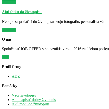
Viac info
Akú fotku do životopisu
Nebojte sa pridať si do životopisu svoju fotografiu, personalista vás
Viac info
O nás
Spoločnosť JOB OFFER s.r.o. vznikla v roku 2016 za účelom poskytov
Viac
Profil firmy
ADZ
Pomôcky
Vzor životopisu
Ako napísať dobrý životopis
Akú fotku do životopisu