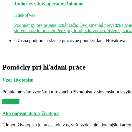
Junior výrobný operátor
Dohodou
Kdekoľvek
Podmienky pre prijatie uchádzača: Dvojzmenná prevádzka Mie
stravného/odprac. deň Penzijný fond, zdravotné poistenie, soci
Úžasná podpora a skvelé pracovné ponuky.
Jana Nováková
Pomôcky pri hľadaní práce
Vzor životopisu
Ponúkame vám vzor štrukturovaného životopisu v slovenskom jazyku. 
Viac info
Ako napísať dobrý životopis
Úlohou životopisu je predstaviť vás, vaše vzdelanie, doterajšiu kariér