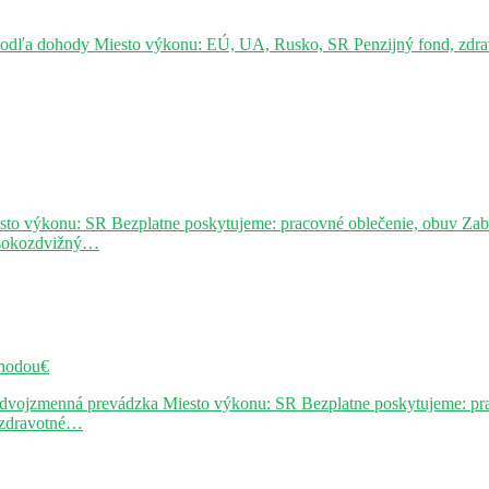
podľa dohody Miesto výkonu: EÚ, UA, Rusko, SR Penzijný fond, zdravo
sto výkonu: SR Bezplatne poskytujeme: pracovné oblečenie, obuv Za
ysokozdvižný…
hodou€
j dvojzmenná prevádzka Miesto výkonu: SR Bezplatne poskytujeme: pr
, zdravotné…