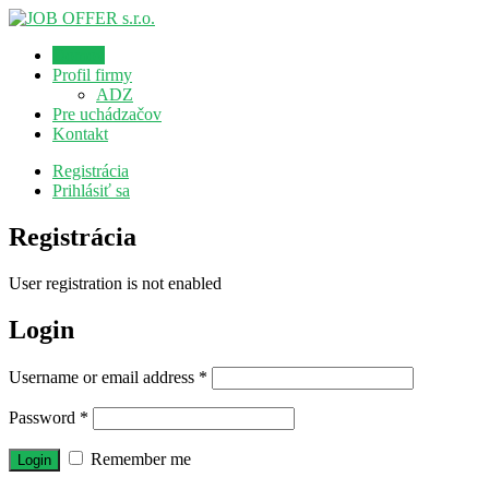
Domov
Profil firmy
ADZ
Pre uchádzačov
Kontakt
Registrácia
Prihlásiť sa
Registrácia
User registration is not enabled
Login
Username or email address
*
Password
*
Remember me