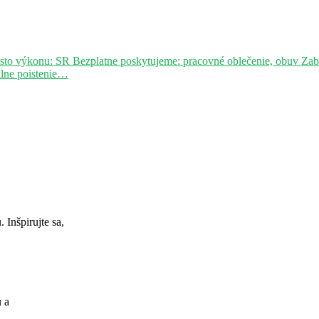
sto výkonu: SR Bezplatne poskytujeme: pracovné oblečenie, obuv Za
álne poistenie…
Inšpirujte sa,
u a