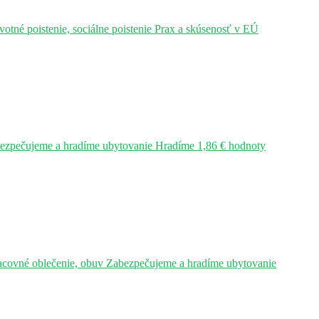
tné poistenie, sociálne poistenie Prax a skúsenosť v EÚ
bezpečujeme a hradíme ubytovanie Hradíme 1,86 € hodnoty
acovné oblečenie, obuv Zabezpečujeme a hradíme ubytovanie