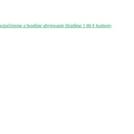
bezpečujeme a hradíme ubytovanie Hradíme 1,86 € hodnoty