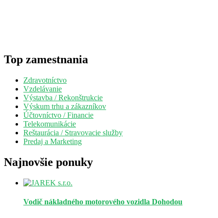
Top zamestnania
Zdravotníctvo
Vzdelávanie
Výstavba / Rekonštrukcie
Výskum trhu a zákazníkov
Účtovníctvo / Financie
Telekomunikácie
Reštaurácia / Stravovacie služby
Predaj a Marketing
Najnovšie ponuky
Vodič nákladného motorového vozidla
Dohodou