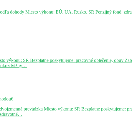
podľa dohody Miesto výkonu: EÚ, UA, Rusko, SR Penzijný fond, zdravo
sto výkonu: SR Bezplatne poskytujeme: pracovné oblečenie, obuv Za
ysokozdvižný…
hodou€
j dvojzmenná prevádzka Miesto výkonu: SR Bezplatne poskytujeme: pr
, zdravotné…