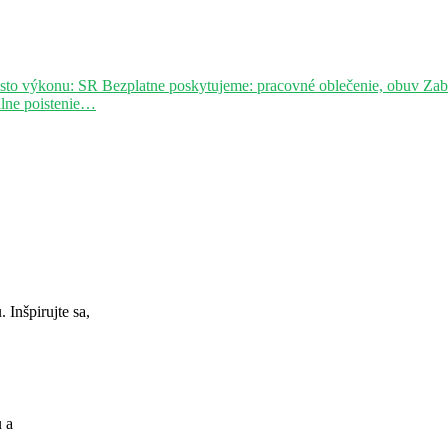
sto výkonu: SR Bezplatne poskytujeme: pracovné oblečenie, obuv Za
álne poistenie…
Inšpirujte sa,
u a