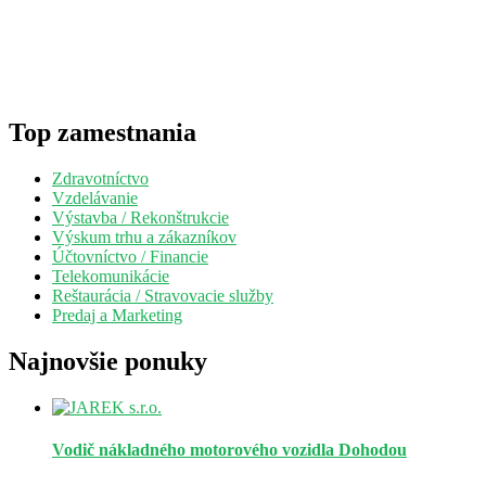
Top zamestnania
Zdravotníctvo
Vzdelávanie
Výstavba / Rekonštrukcie
Výskum trhu a zákazníkov
Účtovníctvo / Financie
Telekomunikácie
Reštaurácia / Stravovacie služby
Predaj a Marketing
Najnovšie ponuky
Vodič nákladného motorového vozidla
Dohodou