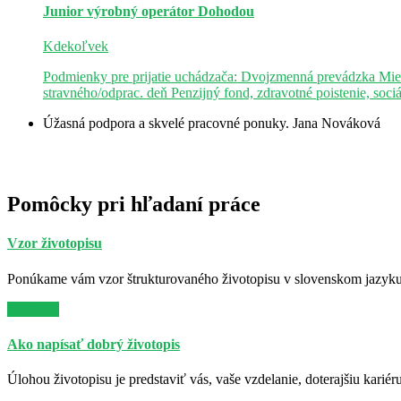
Junior výrobný operátor
Dohodou
Kdekoľvek
Podmienky pre prijatie uchádzača: Dvojzmenná prevádzka Mie
stravného/odprac. deň Penzijný fond, zdravotné poistenie, soci
Úžasná podpora a skvelé pracovné ponuky.
Jana Nováková
Pomôcky pri hľadaní práce
Vzor životopisu
Ponúkame vám vzor štrukturovaného životopisu v slovenskom jazyku. 
Viac info
Ako napísať dobrý životopis
Úlohou životopisu je predstaviť vás, vaše vzdelanie, doterajšiu kariér