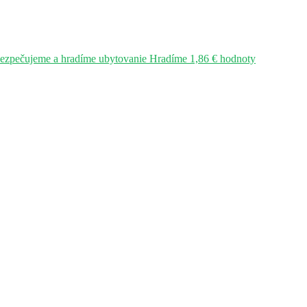
bezpečujeme a hradíme ubytovanie Hradíme 1,86 € hodnoty