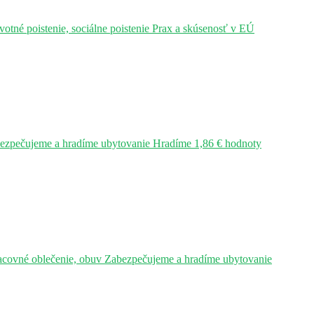
tné poistenie, sociálne poistenie Prax a skúsenosť v EÚ
bezpečujeme a hradíme ubytovanie Hradíme 1,86 € hodnoty
acovné oblečenie, obuv Zabezpečujeme a hradíme ubytovanie