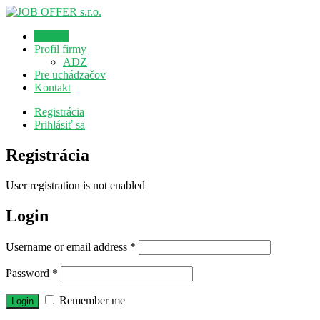
Domov
Profil firmy
ADZ
Pre uchádzačov
Kontakt
Registrácia
Prihlásiť sa
Registrácia
User registration is not enabled
Login
Username or email address
*
Password
*
Remember me