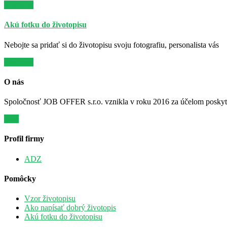
Viac info
Akú fotku do životopisu
Nebojte sa pridať si do životopisu svoju fotografiu, personalista vás
Viac info
O nás
Spoločnosť JOB OFFER s.r.o. vznikla v roku 2016 za účelom poskytov
Viac
Profil firmy
ADZ
Pomôcky
Vzor životopisu
Ako napísať dobrý životopis
Akú fotku do životopisu