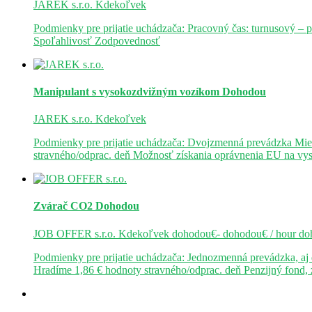
JAREK s.r.o.
Kdekoľvek
Podmienky pre prijatie uchádzača: Pracovný čas: turnusový – 
Spoľahlivosť Zodpovednosť
Manipulant s vysokozdvižným vozíkom
Dohodou
JAREK s.r.o.
Kdekoľvek
Podmienky pre prijatie uchádzača: Dvojzmenná prevádzka Mie
stravného/odprac. deň Možnosť získania oprávnenia EU na v
Zvárač CO2
Dohodou
JOB OFFER s.r.o.
Kdekoľvek
dohodou€- dohodou€ / hour
do
Podmienky pre prijatie uchádzača: Jednozmenná prevádzka, a
Hradíme 1,86 € hodnoty stravného/odprac. deň Penzijný fond