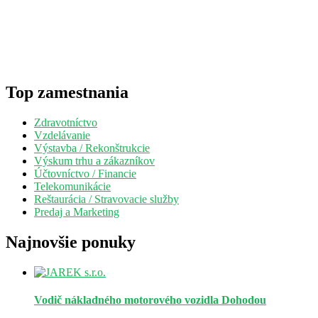
Top zamestnania
Zdravotníctvo
Vzdelávanie
Výstavba / Rekonštrukcie
Výskum trhu a zákazníkov
Účtovníctvo / Financie
Telekomunikácie
Reštaurácia / Stravovacie služby
Predaj a Marketing
Najnovšie ponuky
Vodič nákladného motorového vozidla
Dohodou