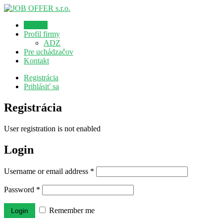
Domov
Profil firmy
ADZ
Pre uchádzačov
Kontakt
Registrácia
Prihlásiť sa
Registrácia
User registration is not enabled
Login
Username or email address
*
Password
*
Remember me