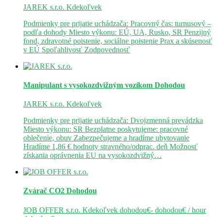
JAREK s.r.o.
Kdekoľvek
Podmienky pre prijatie uchádzača: Pracovný čas: turnusový –
podľa dohody Miesto výkonu: EÚ, UA, Rusko, SR Penzijný
fond, zdravotné poistenie, sociálne poistenie Prax a skúsenosť
v EÚ Spoľahlivosť Zodpovednosť
Manipulant s vysokozdvižným vozíkom
Dohodou
JAREK s.r.o.
Kdekoľvek
Podmienky pre prijatie uchádzača: Dvojzmenná prevádzka
Miesto výkonu: SR Bezplatne poskytujeme: pracovné
oblečenie, obuv Zabezpečujeme a hradíme ubytovanie
Hradíme 1,86 € hodnoty stravného/odprac. deň Možnosť
získania oprávnenia EU na vysokozdvižný…
Zvárač CO2
Dohodou
JOB OFFER s.r.o.
Kdekoľvek
dohodou€- dohodou€ / hour