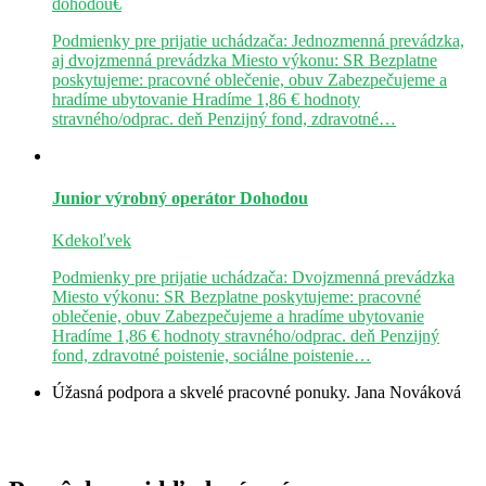
dohodou€
Podmienky pre prijatie uchádzača: Jednozmenná prevádzka,
aj dvojzmenná prevádzka Miesto výkonu: SR Bezplatne
poskytujeme: pracovné oblečenie, obuv Zabezpečujeme a
hradíme ubytovanie Hradíme 1,86 € hodnoty
stravného/odprac. deň Penzijný fond, zdravotné…
Junior výrobný operátor
Dohodou
Kdekoľvek
Podmienky pre prijatie uchádzača: Dvojzmenná prevádzka
Miesto výkonu: SR Bezplatne poskytujeme: pracovné
oblečenie, obuv Zabezpečujeme a hradíme ubytovanie
Hradíme 1,86 € hodnoty stravného/odprac. deň Penzijný
fond, zdravotné poistenie, sociálne poistenie…
Úžasná podpora a skvelé pracovné ponuky.
Jana Nováková