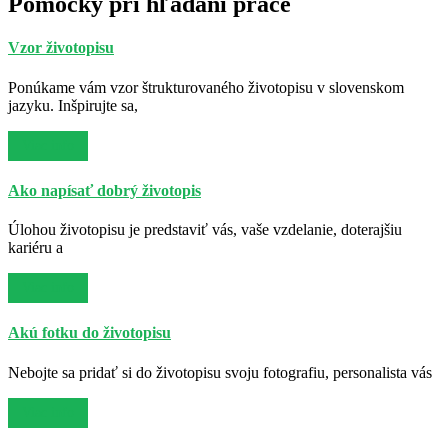
Pomôcky pri hľadaní práce
Vzor životopisu
Ponúkame vám vzor štrukturovaného životopisu v slovenskom
jazyku. Inšpirujte sa,
Viac info
Ako napísať dobrý životopis
Úlohou životopisu je predstaviť vás, vaše vzdelanie, doterajšiu
kariéru a
Viac info
Akú fotku do životopisu
Nebojte sa pridať si do životopisu svoju fotografiu, personalista vás
Viac info