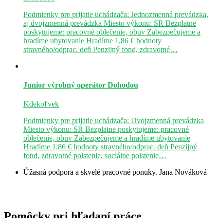
Podmienky pre prijatie uchádzača: Jednozmenná prevádzka,
aj dvojzmenná prevádzka Miesto výkonu: SR Bezplatne
poskytujeme: pracovné oblečenie, obuv Zabezpečujeme a
hradíme ubytovanie Hradíme 1,86 € hodnoty
stravného/odprac. deň Penzijný fond, zdravotné…
Junior výrobný operátor
Dohodou
Kdekoľvek
Podmienky pre prijatie uchádzača: Dvojzmenná prevádzka
Miesto výkonu: SR Bezplatne poskytujeme: pracovné
oblečenie, obuv Zabezpečujeme a hradíme ubytovanie
Hradíme 1,86 € hodnoty stravného/odprac. deň Penzijný
fond, zdravotné poistenie, sociálne poistenie…
Úžasná podpora a skvelé pracovné ponuky.
Jana Nováková
Pomôcky pri hľadaní práce