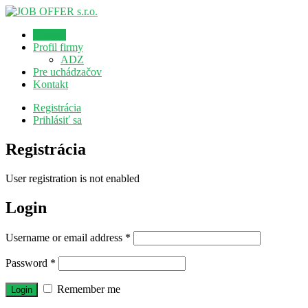
Domov
Profil firmy
ADZ
Pre uchádzačov
Kontakt
Registrácia
Prihlásiť sa
Registrácia
User registration is not enabled
Login
Username or email address
*
Password
*
Remember me