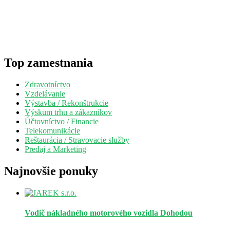
Top zamestnania
Zdravotníctvo
Vzdelávanie
Výstavba / Rekonštrukcie
Výskum trhu a zákazníkov
Účtovníctvo / Financie
Telekomunikácie
Reštaurácia / Stravovacie služby
Predaj a Marketing
Najnovšie ponuky
Vodič nákladného motorového vozidla
Dohodou