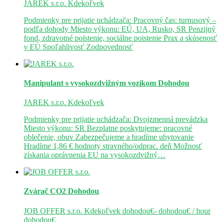
JAREK s.r.o.
Kdekoľvek
Podmienky pre prijatie uchádzača: Pracovný čas: turnusový –
podľa dohody Miesto výkonu: EÚ, UA, Rusko, SR Penzijný
fond, zdravotné poistenie, sociálne poistenie Prax a skúsenosť
v EÚ Spoľahlivosť Zodpovednosť
Manipulant s vysokozdvižným vozíkom
Dohodou
JAREK s.r.o.
Kdekoľvek
Podmienky pre prijatie uchádzača: Dvojzmenná prevádzka
Miesto výkonu: SR Bezplatne poskytujeme: pracovné
oblečenie, obuv Zabezpečujeme a hradíme ubytovanie
Hradíme 1,86 € hodnoty stravného/odprac. deň Možnosť
získania oprávnenia EU na vysokozdvižný…
Zvárač CO2
Dohodou
JOB OFFER s.r.o.
Kdekoľvek
dohodou€- dohodou€ / hour
dohodou€