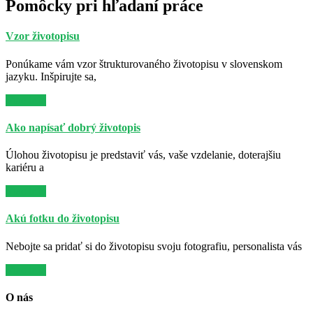
Pomôcky pri hľadaní práce
Vzor životopisu
Ponúkame vám vzor štrukturovaného životopisu v slovenskom
jazyku. Inšpirujte sa,
Viac info
Ako napísať dobrý životopis
Úlohou životopisu je predstaviť vás, vaše vzdelanie, doterajšiu
kariéru a
Viac info
Akú fotku do životopisu
Nebojte sa pridať si do životopisu svoju fotografiu, personalista vás
Viac info
O nás