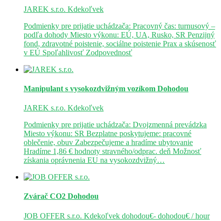
JAREK s.r.o.
Kdekoľvek
Podmienky pre prijatie uchádzača: Pracovný čas: turnusový –
podľa dohody Miesto výkonu: EÚ, UA, Rusko, SR Penzijný
fond, zdravotné poistenie, sociálne poistenie Prax a skúsenosť
v EÚ Spoľahlivosť Zodpovednosť
Manipulant s vysokozdvižným vozíkom
Dohodou
JAREK s.r.o.
Kdekoľvek
Podmienky pre prijatie uchádzača: Dvojzmenná prevádzka
Miesto výkonu: SR Bezplatne poskytujeme: pracovné
oblečenie, obuv Zabezpečujeme a hradíme ubytovanie
Hradíme 1,86 € hodnoty stravného/odprac. deň Možnosť
získania oprávnenia EU na vysokozdvižný…
Zvárač CO2
Dohodou
JOB OFFER s.r.o.
Kdekoľvek
dohodou€- dohodou€ / hour