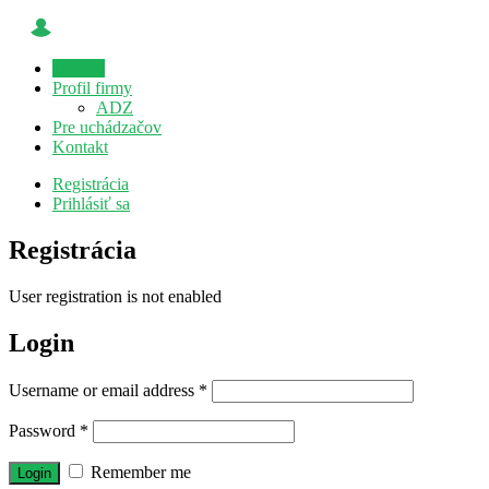
Domov
Profil firmy
ADZ
Pre uchádzačov
Kontakt
Registrácia
Prihlásiť sa
Registrácia
User registration is not enabled
Login
Username or email address
*
Password
*
Remember me