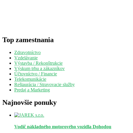
Top zamestnania
Zdravotníctvo
Vzdelávanie
Výstavba / Rekonštrukcie
Výskum trhu a zákazníkov
Účtovníctvo / Financie
Telekomunikácie
Reštaurácia / Stravovacie služby
Predaj a Marketing
Najnovšie ponuky
Vodič nákladného motorového vozidla
Dohodou