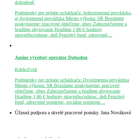
dohodou€
Podmienky pre prijatie uchádzača: Jednozmenná prevádzka,
aj dvojzmenná prevádzka Miesto výkonu: SR Bezplatne
poskytujeme: pracovné oblečenie, obuv Zabezpečujeme a
hradíme ubytovanie Hradíme 1,86 € hodnoty
stravného/odprac. deň Penzijný fond, zdravotné…
Junior výrobný operátor
Dohodou
Kdekoľvek
Podmienky pre prijatie uchádzača: Dvojzmenná prevádzka
Miesto výkonu: SR Bezplatne poskytujeme: pracovné
oblečenie, obuv Zabezpečujeme a hradíme ubytovanie
Hradíme 1,86 € hodnoty stravného/odprac. deň Penzijný
fond, zdravotné poistenie, sociálne poistenie…
Úžasná podpora a skvelé pracovné ponuky.
Jana Nováková