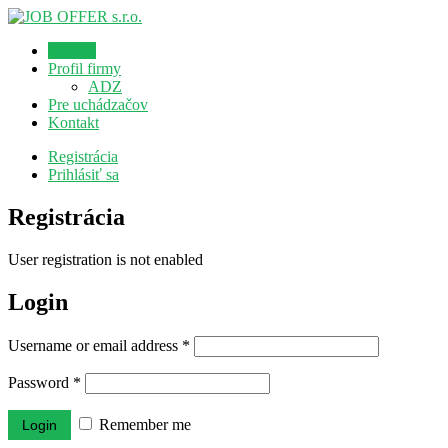
Domov
Profil firmy
ADZ
Pre uchádzačov
Kontakt
Registrácia
Prihlásiť sa
Registrácia
User registration is not enabled
Login
Username or email address
*
Password
*
Remember me