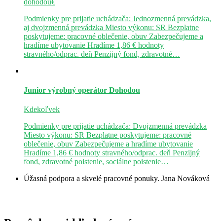
dohodou€
Podmienky pre prijatie uchádzača: Jednozmenná prevádzka,
aj dvojzmenná prevádzka Miesto výkonu: SR Bezplatne
poskytujeme: pracovné oblečenie, obuv Zabezpečujeme a
hradíme ubytovanie Hradíme 1,86 € hodnoty
stravného/odprac. deň Penzijný fond, zdravotné…
Junior výrobný operátor
Dohodou
Kdekoľvek
Podmienky pre prijatie uchádzača: Dvojzmenná prevádzka
Miesto výkonu: SR Bezplatne poskytujeme: pracovné
oblečenie, obuv Zabezpečujeme a hradíme ubytovanie
Hradíme 1,86 € hodnoty stravného/odprac. deň Penzijný
fond, zdravotné poistenie, sociálne poistenie…
Úžasná podpora a skvelé pracovné ponuky.
Jana Nováková