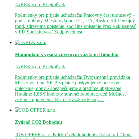
JAREK s.r.o.
Kdekoľvek
Podmienky pre prijatie uchádzača: Pracovný čas: turnusový –
podľa dohody Miesto výkonu: EÚ, UA, Rusko, SR Penzijný
fond, zdravotné poistenie, sociálne poistenie Prax a skúsenosť
v EÚ Spoľahlivosť Zodpovednosť
Manipulant s vysokozdvižným vozíkom
Dohodou
JAREK s.r.o.
Kdekoľvek
Podmienky pre prijatie uchádzača: Dvojzmenná prevádzka
Miesto výkonu: SR Bezplatne poskytujeme: pracovné
oblečenie, obuv Zabezpečujeme a hradíme ubytovanie
Hradíme 1,86 € hodnoty stravného/odprac. deň Možnosť
získania oprávnenia EU na vysokozdvižný…
Zvárač CO2
Dohodou
JOB OFFER s.r.o.
Kdekoľvek
dohodou€- dohodou€ / hour