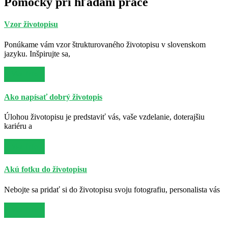
Pomôcky pri hľadaní práce
Vzor životopisu
Ponúkame vám vzor štrukturovaného životopisu v slovenskom
jazyku. Inšpirujte sa,
Viac info
Ako napísať dobrý životopis
Úlohou životopisu je predstaviť vás, vaše vzdelanie, doterajšiu
kariéru a
Viac info
Akú fotku do životopisu
Nebojte sa pridať si do životopisu svoju fotografiu, personalista vás
Viac info