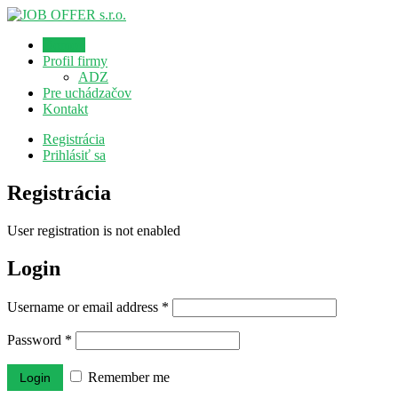
Domov
Profil firmy
ADZ
Pre uchádzačov
Kontakt
Registrácia
Prihlásiť sa
Registrácia
User registration is not enabled
Login
Username or email address
*
Password
*
Remember me