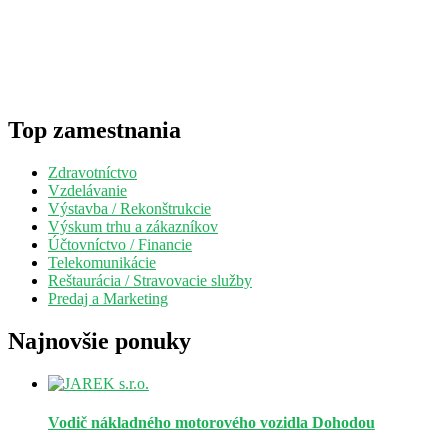
Top zamestnania
Zdravotníctvo
Vzdelávanie
Výstavba / Rekonštrukcie
Výskum trhu a zákazníkov
Účtovníctvo / Financie
Telekomunikácie
Reštaurácia / Stravovacie služby
Predaj a Marketing
Najnovšie ponuky
Vodič nákladného motorového vozidla
Dohodou