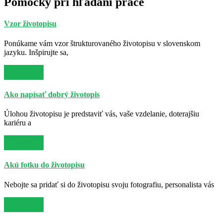
Pomôcky pri hľadaní práce
Vzor životopisu
Ponúkame vám vzor štrukturovaného životopisu v slovenskom
jazyku. Inšpirujte sa,
Viac info
Ako napísať dobrý životopis
Úlohou životopisu je predstaviť vás, vaše vzdelanie, doterajšiu
kariéru a
Viac info
Akú fotku do životopisu
Nebojte sa pridať si do životopisu svoju fotografiu, personalista vás
Viac info