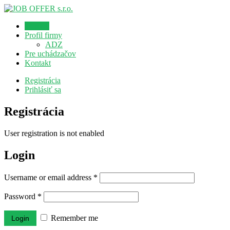
Domov
Profil firmy
ADZ
Pre uchádzačov
Kontakt
Registrácia
Prihlásiť sa
Registrácia
User registration is not enabled
Login
Username or email address
*
Password
*
Remember me