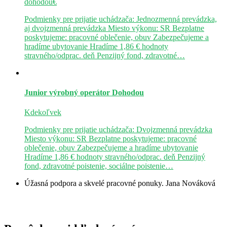
dohodou€
Podmienky pre prijatie uchádzača: Jednozmenná prevádzka,
aj dvojzmenná prevádzka Miesto výkonu: SR Bezplatne
poskytujeme: pracovné oblečenie, obuv Zabezpečujeme a
hradíme ubytovanie Hradíme 1,86 € hodnoty
stravného/odprac. deň Penzijný fond, zdravotné…
Junior výrobný operátor
Dohodou
Kdekoľvek
Podmienky pre prijatie uchádzača: Dvojzmenná prevádzka
Miesto výkonu: SR Bezplatne poskytujeme: pracovné
oblečenie, obuv Zabezpečujeme a hradíme ubytovanie
Hradíme 1,86 € hodnoty stravného/odprac. deň Penzijný
fond, zdravotné poistenie, sociálne poistenie…
Úžasná podpora a skvelé pracovné ponuky.
Jana Nováková