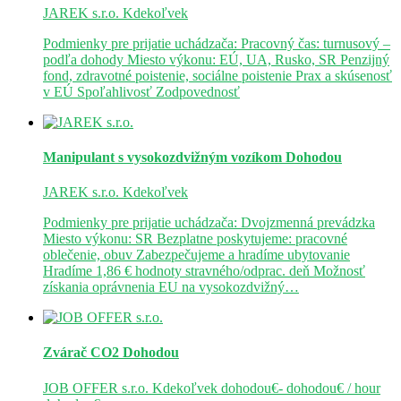
JAREK s.r.o.
Kdekoľvek
Podmienky pre prijatie uchádzača: Pracovný čas: turnusový –
podľa dohody Miesto výkonu: EÚ, UA, Rusko, SR Penzijný
fond, zdravotné poistenie, sociálne poistenie Prax a skúsenosť
v EÚ Spoľahlivosť Zodpovednosť
Manipulant s vysokozdvižným vozíkom
Dohodou
JAREK s.r.o.
Kdekoľvek
Podmienky pre prijatie uchádzača: Dvojzmenná prevádzka
Miesto výkonu: SR Bezplatne poskytujeme: pracovné
oblečenie, obuv Zabezpečujeme a hradíme ubytovanie
Hradíme 1,86 € hodnoty stravného/odprac. deň Možnosť
získania oprávnenia EU na vysokozdvižný…
Zvárač CO2
Dohodou
JOB OFFER s.r.o.
Kdekoľvek
dohodou€- dohodou€ / hour