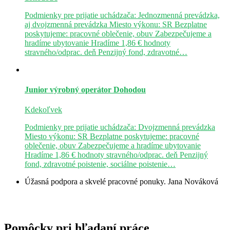
Podmienky pre prijatie uchádzača: Jednozmenná prevádzka,
aj dvojzmenná prevádzka Miesto výkonu: SR Bezplatne
poskytujeme: pracovné oblečenie, obuv Zabezpečujeme a
hradíme ubytovanie Hradíme 1,86 € hodnoty
stravného/odprac. deň Penzijný fond, zdravotné…
Junior výrobný operátor
Dohodou
Kdekoľvek
Podmienky pre prijatie uchádzača: Dvojzmenná prevádzka
Miesto výkonu: SR Bezplatne poskytujeme: pracovné
oblečenie, obuv Zabezpečujeme a hradíme ubytovanie
Hradíme 1,86 € hodnoty stravného/odprac. deň Penzijný
fond, zdravotné poistenie, sociálne poistenie…
Úžasná podpora a skvelé pracovné ponuky.
Jana Nováková
Pomôcky pri hľadaní práce