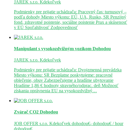
JAREK s.r.o.
Kdekoľvek
Podmienky pre prijatie uchádzača: Pracovný čas: turnusový –
podľa dohody Miesto výkonu: EÚ, UA, Rusko, SR Penzijný
fond, zdravotné poistenie, sociálne poistenie Prax a skúsenosť
v EÚ Spoľahlivosť Zodpovednosť
Manipulant s vysokozdvižným vozíkom
Dohodou
JAREK s.r.o.
Kdekoľvek
Podmienky pre prijatie uchádzača: Dvojzmenná prevádzka
Miesto výkonu: SR Bezplatne poskytujeme: pracovné
oblečenie, obuv Zabezpečujeme a hradíme ubytovanie
Hradíme 1,86 € hodnoty stravného/odprac. deň Možnosť
získania oprávnenia EU na vysokozdvižný…
Zvárač CO2
Dohodou
JOB OFFER s.r.o.
Kdekoľvek
dohodou€- dohodou€ / hour
dohodou€