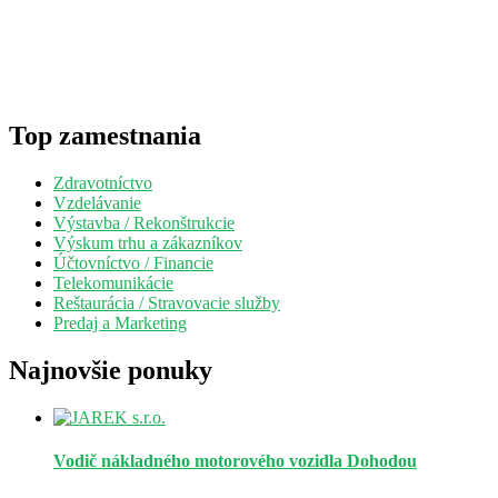
Top zamestnania
Zdravotníctvo
Vzdelávanie
Výstavba / Rekonštrukcie
Výskum trhu a zákazníkov
Účtovníctvo / Financie
Telekomunikácie
Reštaurácia / Stravovacie služby
Predaj a Marketing
Najnovšie ponuky
Vodič nákladného motorového vozidla
Dohodou