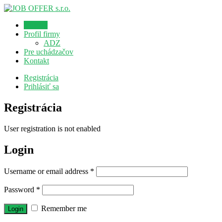
Domov
Profil firmy
ADZ
Pre uchádzačov
Kontakt
Registrácia
Prihlásiť sa
Registrácia
User registration is not enabled
Login
Username or email address
*
Password
*
Remember me