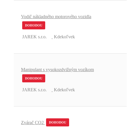
Vodič nákladného motorového vozidla
DOHODOU
JAREK s.r.o.
Kdekoľvek
Manipulant s vysokozdvižným vozíkom
DOHODOU
JAREK s.r.o.
Kdekoľvek
Zvárač CO2
DOHODOU