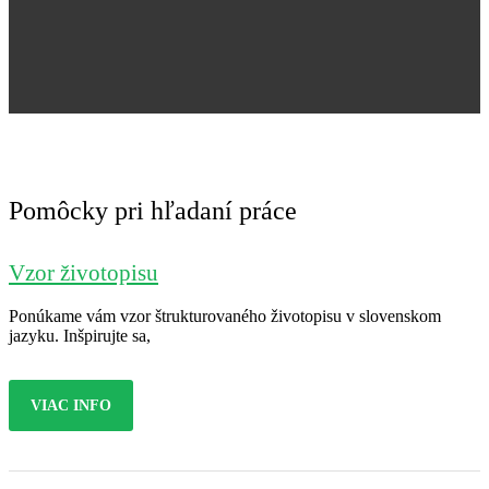
Jana Nováková
Pomôcky pri hľadaní práce
Vzor životopisu
Ponúkame vám vzor štrukturovaného životopisu v slovenskom
jazyku. Inšpirujte sa,
VIAC INFO