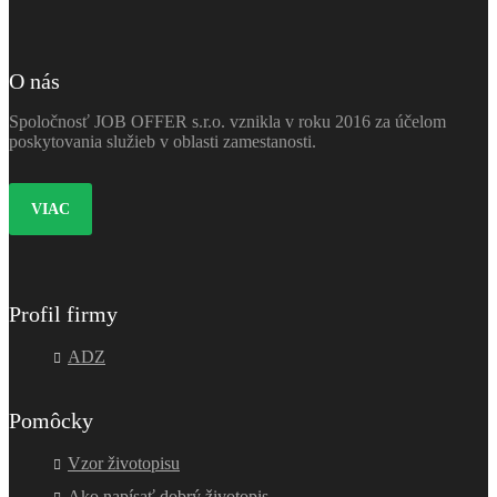
O nás
Spoločnosť JOB OFFER s.r.o. vznikla v roku 2016 za účelom
poskytovania služieb v oblasti zamestanosti.
VIAC
Profil firmy
ADZ
Pomôcky
Vzor životopisu
Ako napísať dobrý životopis