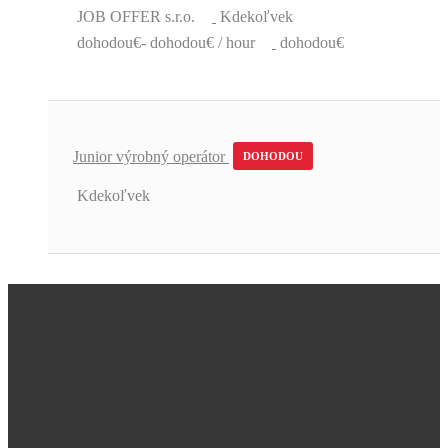
JOB OFFER s.r.o.
Kdekoľvek
dohodou€- dohodou€ / hour
dohodou€
Junior výrobný operátor
DOHODOU
Kdekoľvek
Úžasná podpora a skvelé pracovné
ponuky.