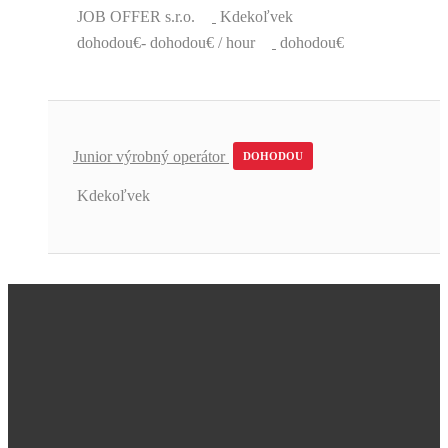
JOB OFFER s.r.o.
Kdekoľvek
dohodou€- dohodou€ / hour
dohodou€
Junior výrobný operátor
DOHODOU
Kdekoľvek
Úžasná podpora a skvelé pracovné
ponuky.