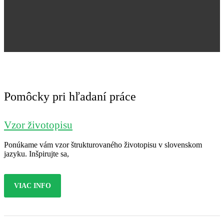
Jana Nováková
Pomôcky pri hľadaní práce
Vzor životopisu
Ponúkame vám vzor štrukturovaného životopisu v slovenskom
jazyku. Inšpirujte sa,
VIAC INFO