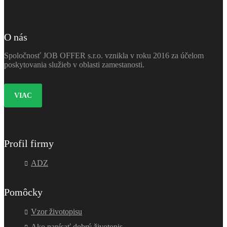
O nás
Spoločnosť JOB OFFER s.r.o. vznikla v roku 2016 za účelom
poskytovania služieb v oblasti zamestanosti.
VIAC
Profil firmy
ADZ
Pomôcky
Vzor životopisu
Ako napísať dobrý životopis