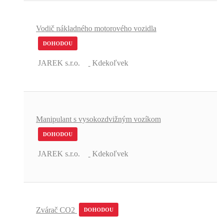
Vodič nákladného motorového vozidla
DOHODOU
JAREK s.r.o.
Kdekoľvek
Manipulant s vysokozdvižným vozíkom
DOHODOU
JAREK s.r.o.
Kdekoľvek
Zvárač CO2
DOHODOU