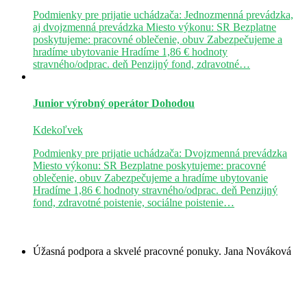
Podmienky pre prijatie uchádzača: Jednozmenná prevádzka,
aj dvojzmenná prevádzka Miesto výkonu: SR Bezplatne
poskytujeme: pracovné oblečenie, obuv Zabezpečujeme a
hradíme ubytovanie Hradíme 1,86 € hodnoty
stravného/odprac. deň Penzijný fond, zdravotné…
Junior výrobný operátor
Dohodou
Kdekoľvek
Podmienky pre prijatie uchádzača: Dvojzmenná prevádzka
Miesto výkonu: SR Bezplatne poskytujeme: pracovné
oblečenie, obuv Zabezpečujeme a hradíme ubytovanie
Hradíme 1,86 € hodnoty stravného/odprac. deň Penzijný
fond, zdravotné poistenie, sociálne poistenie…
Úžasná podpora a skvelé pracovné ponuky.
Jana Nováková