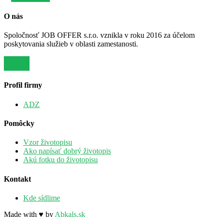
O nás
Spoločnosť JOB OFFER s.r.o. vznikla v roku 2016 za účelom
poskytovania služieb v oblasti zamestanosti.
Viac
Profil firmy
ADZ
Pomôcky
Vzor životopisu
Ako napísať dobrý životopis
Akú fotku do životopisu
Kontakt
Kde sídlime
Made with ♥ by
Abkals.sk