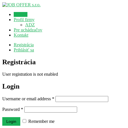
Domov
Profil firmy
ADZ
Pre uchádzačov
Kontakt
Registrácia
Prihlásiť sa
Registrácia
User registration is not enabled
Login
Username or email address
*
Password
*
Remember me