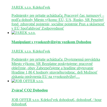
JAREK s.r.o.
Kdekoľvek
Podmienky pre prijatie uchádzača: Pracovný čas: turnusový –
podľa dohody Miesto výkonu: EÚ, UA, Rusko, SR Penzijný
fond, zdravotné poistenie, sociálne poistenie Prax a skúsenosť
v EÚ Spoľahlivosť Zodpovednosť
Manipulant s vysokozdvižným vozíkom
Dohodou
JAREK s.r.o.
Kdekoľvek
Podmienky pre prijatie uchádzača: Dvojzmenná prevádzka
Miesto výkonu: SR Bezplatne poskytujeme: pracovné
oblečenie, obuv Zabezpečujeme a hradíme ubytovanie
Hradíme 1,86 € hodnoty stravného/odprac. deň Možnosť
získania oprávnenia EU na vysokozdvižný…
Zvárač CO2
Dohodou
JOB OFFER s.r.o.
Kdekoľvek
dohodou€- dohodou€ / hour
dohodou€