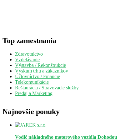
Top zamestnania
Zdravotníctvo
Vzdelávanie
Výstavba / Rekonštrukcie
Výskum trhu a zákazníkov
Účtovníctvo / Financie
Telekomunikácie
Reštaurácia / Stravovacie služby
Predaj a Marketing
Najnovšie ponuky
Vodič nákladného motorového vozidla
Dohodou