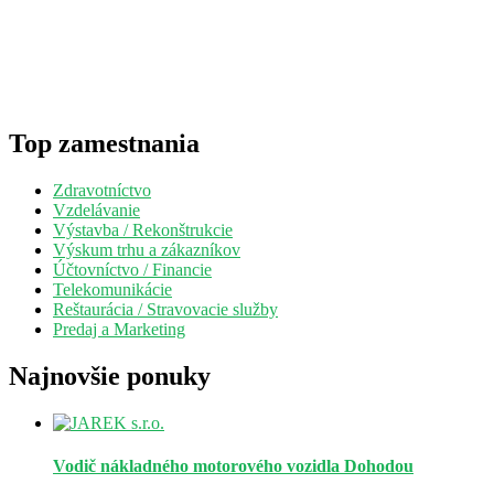
Top zamestnania
Zdravotníctvo
Vzdelávanie
Výstavba / Rekonštrukcie
Výskum trhu a zákazníkov
Účtovníctvo / Financie
Telekomunikácie
Reštaurácia / Stravovacie služby
Predaj a Marketing
Najnovšie ponuky
Vodič nákladného motorového vozidla
Dohodou