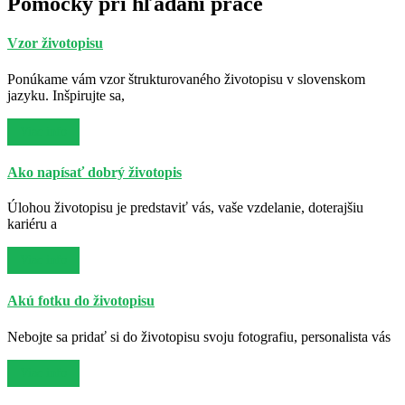
Pomôcky pri hľadaní práce
Vzor životopisu
Ponúkame vám vzor štrukturovaného životopisu v slovenskom
jazyku. Inšpirujte sa,
Viac info
Ako napísať dobrý životopis
Úlohou životopisu je predstaviť vás, vaše vzdelanie, doterajšiu
kariéru a
Viac info
Akú fotku do životopisu
Nebojte sa pridať si do životopisu svoju fotografiu, personalista vás
Viac info