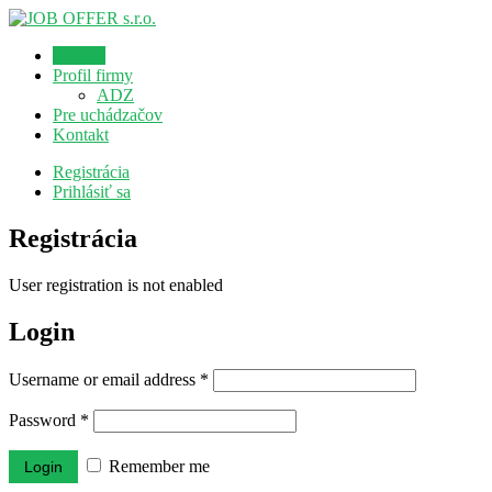
Domov
Profil firmy
ADZ
Pre uchádzačov
Kontakt
Registrácia
Prihlásiť sa
Registrácia
User registration is not enabled
Login
Username or email address
*
Password
*
Remember me