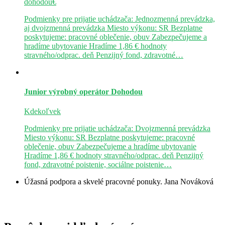
dohodou€
Podmienky pre prijatie uchádzača: Jednozmenná prevádzka,
aj dvojzmenná prevádzka Miesto výkonu: SR Bezplatne
poskytujeme: pracovné oblečenie, obuv Zabezpečujeme a
hradíme ubytovanie Hradíme 1,86 € hodnoty
stravného/odprac. deň Penzijný fond, zdravotné…
Junior výrobný operátor
Dohodou
Kdekoľvek
Podmienky pre prijatie uchádzača: Dvojzmenná prevádzka
Miesto výkonu: SR Bezplatne poskytujeme: pracovné
oblečenie, obuv Zabezpečujeme a hradíme ubytovanie
Hradíme 1,86 € hodnoty stravného/odprac. deň Penzijný
fond, zdravotné poistenie, sociálne poistenie…
Úžasná podpora a skvelé pracovné ponuky.
Jana Nováková