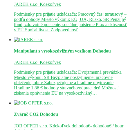
JAREK s.r.o.
Kdekoľvek
Podmienky pre prijatie uchádzača: Pracovný čas: turnusový –
podľa dohody Miesto výkonu: EÚ, UA, Rusko, SR Penzijný
fond, zdravotné poistenie, sociálne poistenie Prax a skúsenosť
v EÚ Spoľahlivosť Zodpovednosť
Manipulant s vysokozdvižným vozíkom
Dohodou
JAREK s.r.o.
Kdekoľvek
Podmienky pre prijatie uchádzača: Dvojzmenná prevádzka
Miesto výkonu: SR Bezplatne poskytujeme: pracovné
oblečenie, obuv Zabezpečujeme a hradíme ubytovanie
Hradíme 1,86 € hodnoty stravného/odprac. deň Možnosť
získania oprávnenia EU na vysokozdvižný…
Zvárač CO2
Dohodou
JOB OFFER s.r.o.
Kdekoľvek
dohodou€- dohodou€ / hour