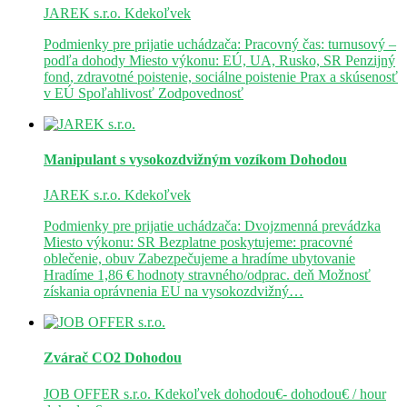
JAREK s.r.o.
Kdekoľvek
Podmienky pre prijatie uchádzača: Pracovný čas: turnusový –
podľa dohody Miesto výkonu: EÚ, UA, Rusko, SR Penzijný
fond, zdravotné poistenie, sociálne poistenie Prax a skúsenosť
v EÚ Spoľahlivosť Zodpovednosť
Manipulant s vysokozdvižným vozíkom
Dohodou
JAREK s.r.o.
Kdekoľvek
Podmienky pre prijatie uchádzača: Dvojzmenná prevádzka
Miesto výkonu: SR Bezplatne poskytujeme: pracovné
oblečenie, obuv Zabezpečujeme a hradíme ubytovanie
Hradíme 1,86 € hodnoty stravného/odprac. deň Možnosť
získania oprávnenia EU na vysokozdvižný…
Zvárač CO2
Dohodou
JOB OFFER s.r.o.
Kdekoľvek
dohodou€- dohodou€ / hour