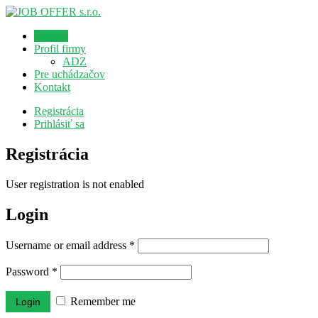
Domov
Profil firmy
ADZ
Pre uchádzačov
Kontakt
Registrácia
Prihlásiť sa
Registrácia
User registration is not enabled
Login
Username or email address
*
Password
*
Remember me