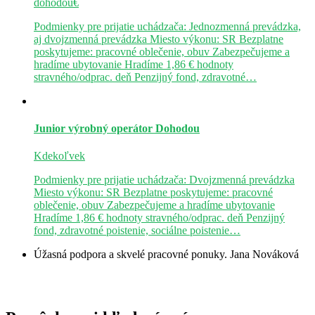
dohodou€
Podmienky pre prijatie uchádzača: Jednozmenná prevádzka,
aj dvojzmenná prevádzka Miesto výkonu: SR Bezplatne
poskytujeme: pracovné oblečenie, obuv Zabezpečujeme a
hradíme ubytovanie Hradíme 1,86 € hodnoty
stravného/odprac. deň Penzijný fond, zdravotné…
Junior výrobný operátor
Dohodou
Kdekoľvek
Podmienky pre prijatie uchádzača: Dvojzmenná prevádzka
Miesto výkonu: SR Bezplatne poskytujeme: pracovné
oblečenie, obuv Zabezpečujeme a hradíme ubytovanie
Hradíme 1,86 € hodnoty stravného/odprac. deň Penzijný
fond, zdravotné poistenie, sociálne poistenie…
Úžasná podpora a skvelé pracovné ponuky.
Jana Nováková