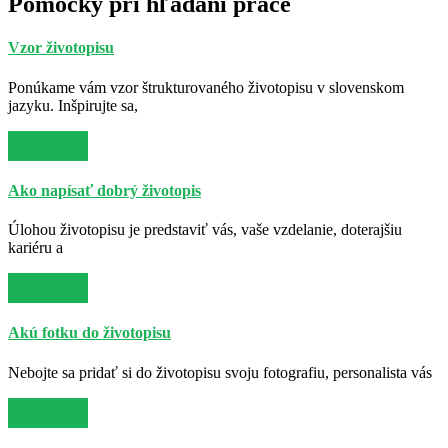
Pomôcky pri hľadaní práce
Vzor životopisu
Ponúkame vám vzor štrukturovaného životopisu v slovenskom
jazyku. Inšpirujte sa,
Viac info
Ako napísať dobrý životopis
Úlohou životopisu je predstaviť vás, vaše vzdelanie, doterajšiu
kariéru a
Viac info
Akú fotku do životopisu
Nebojte sa pridať si do životopisu svoju fotografiu, personalista vás
Viac info