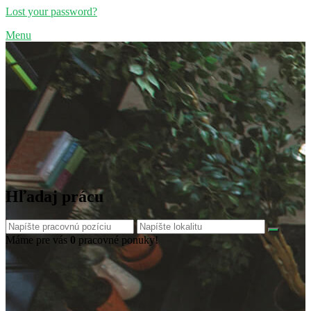
Lost your password?
Menu
Hľadaj prácu
Máme pre vás
0
pracovné ponuky!