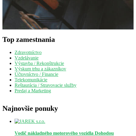
Top zamestnania
Zdravotníctvo
Vzdelávanie
Výstavba / Rekonštrukcie
Výskum trhu a zákazníkov
Účtovníctvo / Financie
Telekomunikácie
Reštaurácia / Stravovacie služby
Predaj a Marketing
Najnovšie ponuky
Vodič nákladného motorového vozidla
Dohodou