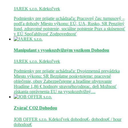
JAREK s.r.o.
Kdekoľvek
Podmienky pre prijatie uchádzača: Pracovný čas: turnusový –
podľa dohody Miesto výkonu: EÚ, UA, Rusko, SR Penzijný
fond, zdravotné poistenie, sociálne poistenie Prax a skúsenosť
v EÚ Spoľahlivosť Zodpovednosť
Manipulant s vysokozdvižným vozíkom
Dohodou
JAREK s.r.o.
Kdekoľvek
Podmienky pre prijatie uchádzača: Dvojzmenná prevádzka
Miesto výkonu: SR Bezplatne poskytujeme: pracovné
oblečenie, obuv Zabezpečujeme a hradíme ubytovanie
Hradíme 1,86 € hodnoty stravného/odprac. deň Možnosť
získania oprávnenia EU na vysokozdvižný…
Zvárač CO2
Dohodou
JOB OFFER s.r.o.
Kdekoľvek
dohodou€- dohodou€ / hour
dohodou€