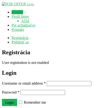
Domov
Profil firmy
ADZ
Pre uchádzačov
Kontakt
Registrácia
Prihlásiť sa
Registrácia
User registration is not enabled
Login
Username or email address
*
Password
*
Remember me