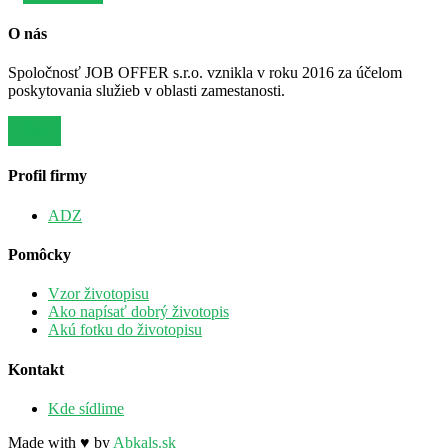
O nás
Spoločnosť JOB OFFER s.r.o. vznikla v roku 2016 za účelom
poskytovania služieb v oblasti zamestanosti.
Viac
Profil firmy
ADZ
Pomôcky
Vzor životopisu
Ako napísať dobrý životopis
Akú fotku do životopisu
Kontakt
Kde sídlime
Made with ♥ by
Abkals.sk