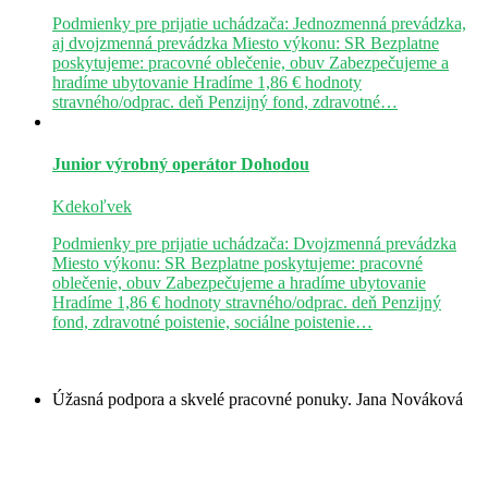
Podmienky pre prijatie uchádzača: Jednozmenná prevádzka,
aj dvojzmenná prevádzka Miesto výkonu: SR Bezplatne
poskytujeme: pracovné oblečenie, obuv Zabezpečujeme a
hradíme ubytovanie Hradíme 1,86 € hodnoty
stravného/odprac. deň Penzijný fond, zdravotné…
Junior výrobný operátor
Dohodou
Kdekoľvek
Podmienky pre prijatie uchádzača: Dvojzmenná prevádzka
Miesto výkonu: SR Bezplatne poskytujeme: pracovné
oblečenie, obuv Zabezpečujeme a hradíme ubytovanie
Hradíme 1,86 € hodnoty stravného/odprac. deň Penzijný
fond, zdravotné poistenie, sociálne poistenie…
Úžasná podpora a skvelé pracovné ponuky.
Jana Nováková