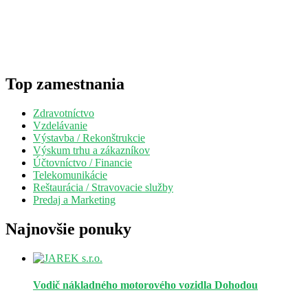
Top zamestnania
Zdravotníctvo
Vzdelávanie
Výstavba / Rekonštrukcie
Výskum trhu a zákazníkov
Účtovníctvo / Financie
Telekomunikácie
Reštaurácia / Stravovacie služby
Predaj a Marketing
Najnovšie ponuky
Vodič nákladného motorového vozidla
Dohodou