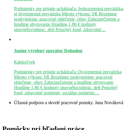
Podmienky pre prijatie uchádzača: Jednozmenná prevádzka,
aj dvojzmenná prevádzka Miesto výkonu: SR Bezplatne
poskytujeme: pracovné oblečenie, obuv Zabezpečujeme a
hradíme ubytovanie Hradíme 1,86 € hodnoty
stravného/odprac. deň Penzijný fond, zdravotné…
Junior výrobný operátor
Dohodou
Kdekoľvek
Podmienky pre prijatie uchádzača: Dvojzmenná prevádzka
Miesto výkonu: SR Bezplatne poskytujeme: pracovné
oblečenie, obuv Zabezpečujeme a hradíme ubytovanie
Hradíme 1,86 € hodnoty stravného/odprac. deň Penzijný
fond, zdravotné poistenie, sociálne poistenie…
Úžasná podpora a skvelé pracovné ponuky.
Jana Nováková
Pomôcky pri hľadaní práce