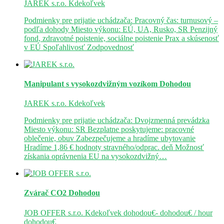
JAREK s.r.o.
Kdekoľvek
Podmienky pre prijatie uchádzača: Pracovný čas: turnusový –
podľa dohody Miesto výkonu: EÚ, UA, Rusko, SR Penzijný
fond, zdravotné poistenie, sociálne poistenie Prax a skúsenosť
v EÚ Spoľahlivosť Zodpovednosť
Manipulant s vysokozdvižným vozíkom
Dohodou
JAREK s.r.o.
Kdekoľvek
Podmienky pre prijatie uchádzača: Dvojzmenná prevádzka
Miesto výkonu: SR Bezplatne poskytujeme: pracovné
oblečenie, obuv Zabezpečujeme a hradíme ubytovanie
Hradíme 1,86 € hodnoty stravného/odprac. deň Možnosť
získania oprávnenia EU na vysokozdvižný…
Zvárač CO2
Dohodou
JOB OFFER s.r.o.
Kdekoľvek
dohodou€- dohodou€ / hour
dohodou€