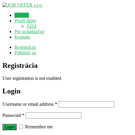
Domov
Profil firmy
ADZ
Pre uchádzačov
Kontakt
Registrácia
Prihlásiť sa
Registrácia
User registration is not enabled
Login
Username or email address
*
Password
*
Remember me