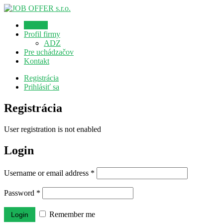
Domov
Profil firmy
ADZ
Pre uchádzačov
Kontakt
Registrácia
Prihlásiť sa
Registrácia
User registration is not enabled
Login
Username or email address
*
Password
*
Remember me