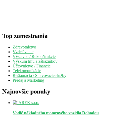
Top zamestnania
Zdravotníctvo
Vzdelávanie
Výstavba / Rekonštrukcie
Výskum trhu a zákazníkov
Účtovníctvo / Financie
Telekomunikácie
Reštaurácia / Stravovacie služby
Predaj a Marketing
Najnovšie ponuky
Vodič nákladného motorového vozidla
Dohodou