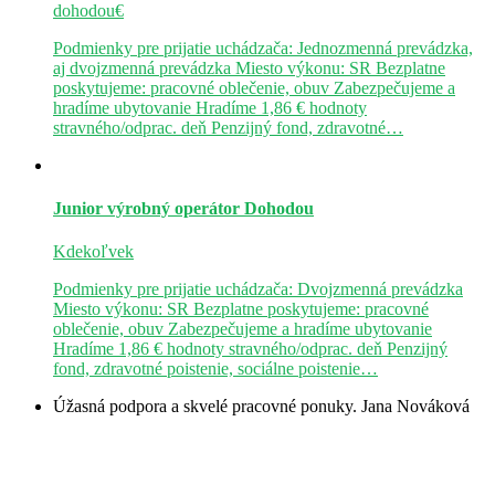
dohodou€
Podmienky pre prijatie uchádzača: Jednozmenná prevádzka,
aj dvojzmenná prevádzka Miesto výkonu: SR Bezplatne
poskytujeme: pracovné oblečenie, obuv Zabezpečujeme a
hradíme ubytovanie Hradíme 1,86 € hodnoty
stravného/odprac. deň Penzijný fond, zdravotné…
Junior výrobný operátor
Dohodou
Kdekoľvek
Podmienky pre prijatie uchádzača: Dvojzmenná prevádzka
Miesto výkonu: SR Bezplatne poskytujeme: pracovné
oblečenie, obuv Zabezpečujeme a hradíme ubytovanie
Hradíme 1,86 € hodnoty stravného/odprac. deň Penzijný
fond, zdravotné poistenie, sociálne poistenie…
Úžasná podpora a skvelé pracovné ponuky.
Jana Nováková