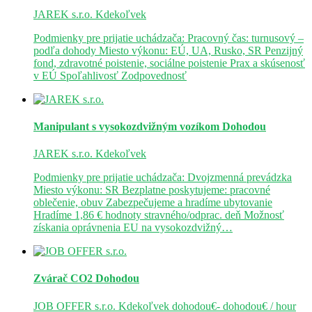
JAREK s.r.o.
Kdekoľvek
Podmienky pre prijatie uchádzača: Pracovný čas: turnusový –
podľa dohody Miesto výkonu: EÚ, UA, Rusko, SR Penzijný
fond, zdravotné poistenie, sociálne poistenie Prax a skúsenosť
v EÚ Spoľahlivosť Zodpovednosť
Manipulant s vysokozdvižným vozíkom
Dohodou
JAREK s.r.o.
Kdekoľvek
Podmienky pre prijatie uchádzača: Dvojzmenná prevádzka
Miesto výkonu: SR Bezplatne poskytujeme: pracovné
oblečenie, obuv Zabezpečujeme a hradíme ubytovanie
Hradíme 1,86 € hodnoty stravného/odprac. deň Možnosť
získania oprávnenia EU na vysokozdvižný…
Zvárač CO2
Dohodou
JOB OFFER s.r.o.
Kdekoľvek
dohodou€- dohodou€ / hour