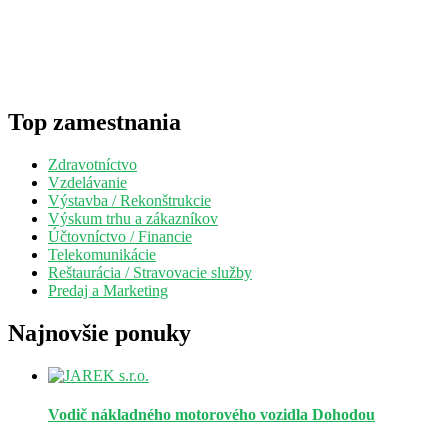
Top zamestnania
Zdravotníctvo
Vzdelávanie
Výstavba / Rekonštrukcie
Výskum trhu a zákazníkov
Účtovníctvo / Financie
Telekomunikácie
Reštaurácia / Stravovacie služby
Predaj a Marketing
Najnovšie ponuky
Vodič nákladného motorového vozidla
Dohodou