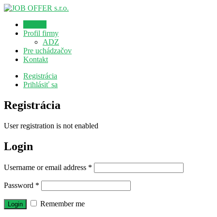
Domov
Profil firmy
ADZ
Pre uchádzačov
Kontakt
Registrácia
Prihlásiť sa
Registrácia
User registration is not enabled
Login
Username or email address
*
Password
*
Remember me