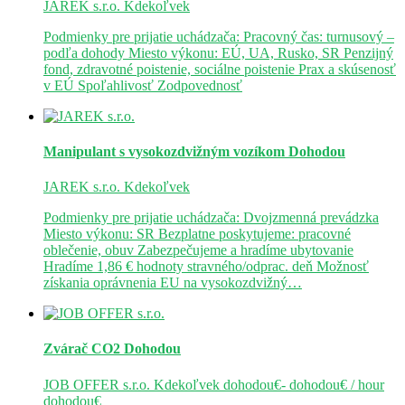
JAREK s.r.o.
Kdekoľvek
Podmienky pre prijatie uchádzača: Pracovný čas: turnusový –
podľa dohody Miesto výkonu: EÚ, UA, Rusko, SR Penzijný
fond, zdravotné poistenie, sociálne poistenie Prax a skúsenosť
v EÚ Spoľahlivosť Zodpovednosť
Manipulant s vysokozdvižným vozíkom
Dohodou
JAREK s.r.o.
Kdekoľvek
Podmienky pre prijatie uchádzača: Dvojzmenná prevádzka
Miesto výkonu: SR Bezplatne poskytujeme: pracovné
oblečenie, obuv Zabezpečujeme a hradíme ubytovanie
Hradíme 1,86 € hodnoty stravného/odprac. deň Možnosť
získania oprávnenia EU na vysokozdvižný…
Zvárač CO2
Dohodou
JOB OFFER s.r.o.
Kdekoľvek
dohodou€- dohodou€ / hour
dohodou€