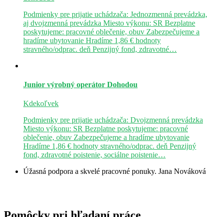
Podmienky pre prijatie uchádzača: Jednozmenná prevádzka,
aj dvojzmenná prevádzka Miesto výkonu: SR Bezplatne
poskytujeme: pracovné oblečenie, obuv Zabezpečujeme a
hradíme ubytovanie Hradíme 1,86 € hodnoty
stravného/odprac. deň Penzijný fond, zdravotné…
Junior výrobný operátor
Dohodou
Kdekoľvek
Podmienky pre prijatie uchádzača: Dvojzmenná prevádzka
Miesto výkonu: SR Bezplatne poskytujeme: pracovné
oblečenie, obuv Zabezpečujeme a hradíme ubytovanie
Hradíme 1,86 € hodnoty stravného/odprac. deň Penzijný
fond, zdravotné poistenie, sociálne poistenie…
Úžasná podpora a skvelé pracovné ponuky.
Jana Nováková
Pomôcky pri hľadaní práce